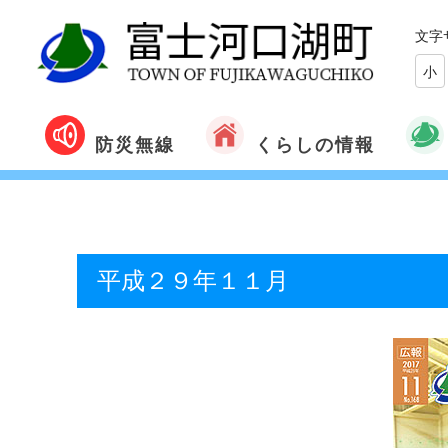
文字
小
くらしの情報
防災無線
平成２９年１１月