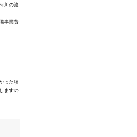
河川の浚
備事業費
かった項
しますの