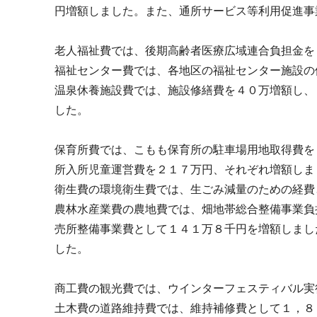
円増額しました。また、通所サービス等利用促進事
老人福祉費では、後期高齢者医療広域連合負担金
福祉センター費では、各地区の福祉センター施設
温泉休養施設費では、施設修繕費を４０万増額し、
した。
保育所費では、こもも保育所の駐車場用地取得費を
所入所児童運営費を２１７万円、それぞれ増額し
衛生費の環境衛生費では、生ごみ減量のための経費
農林水産業費の農地費では、畑地帯総合整備事業負
売所整備事業費として１４１万８千円を増額しまし
した。
商工費の観光費では、ウインターフェスティバル
土木費の道路維持費では、維持補修費として１，８