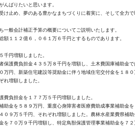
がんばりたいと思います。
受け止め、夢のある豊かなまちづくりに着実に、そして全力で
ち一般会計補正予算の概要についてご説明いたします。
総額１１２億６，０６１万６千円とするものであります。
５千円増額しました。
者保護費負担金４３５万８千円を増額し、土木費国庫補助金で
０万円、新築住宅建設等奨励金に伴う地域住宅交付金を１８０
ぞれ増額しました。
護費負担金を１７７万５千円増額しました。
補助金を５８９万円、重度心身障害者医療費助成事業補助金を
４０９万５千円、それぞれ増額しました。農林水産業費県補助
金を７０万９千円増額し、特定鳥獣保護管理事業補助金を７２