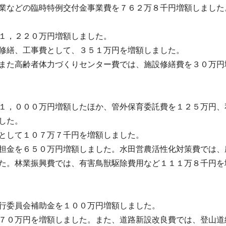
業などの臨時特例交付金事業費を７６２万８千円増額しました
を１，２２０万円増額しました。
の修繕、工事費として、３５１万円を増額しました。
また高齢者体力づくりセンター費では、施設修繕費を３０万円
１，０００万円増額したほか、管外保育委託費を１２５万円、
ました。
として１０７万７千円を増額しました。
担金を６５０万円増額しました。水田営農活性化対策費では、
た。林業振興費では、有害鳥獣駆除費用など１１１万８千円を
実行委員会補助金を１００万円増額しました。
７０万円を増額しました。また、道路新設改良費では、登山道