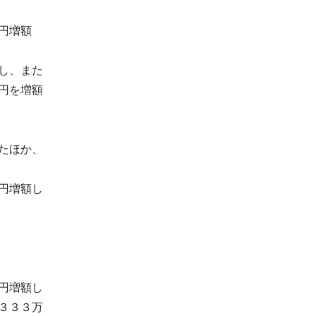
円増額
し、また
円を増額
たほか、
円増額し
円増額し
３３３万