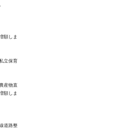
。
増額しま
私立保育
農産物直
増額しま
線道路整