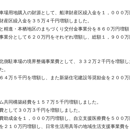
車場用地購入の財源として、船津財産区繰入金を１，０００万
石財産区繰入金を３５万４千円増額しました。
と精進・本栖地区のまちづくり交付金事業分を８６０万円増額
事業分として６２０万円をそれぞれ増額し、総額１，９００万
北側駐車場の境界整備事業費として、３３２万２千円を増額し
た。
６４万５千円を増額し、また新築住宅建設等奨励金を２００万
ム共同構築経費を１５７万５千円増額しました。
経費として３０万３千円を増額しました。
費助成金を１，０００万円増額し、自立支援医療費を５００万
を２１０万円増額し、日常生活用具等の地域生活支援事業費を