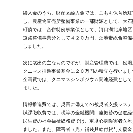
繰入金のうち、財産区繰入金では、こもも保育所駐
し、農産物直売所整備事業の一部財源として、大
町債では、合併特例事業債として、河口湖北岸地区
道路整備事業分として４２０万円、畑地帯総合整備
しました。
次に歳出の主なものですが、財産管理費では、役場
クニマス推進事業基金に２０万円の積立を行いまし
企画費では、クニマスシンポジウム関連経費として
ました。
情報推進費では、災害に備えての被災者支援システ
賦課徴収費では、税等の金融機関口座振替の促進
民生費の社会福祉総務費では、重度心身障害者医療
ました。また、障害者（児）補装具給付貸与支援金