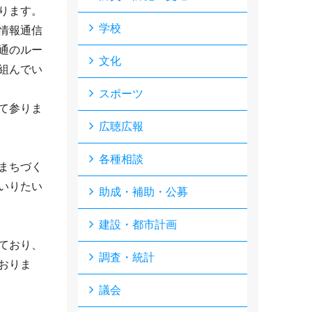
ります。
学校
情報通信
通のルー
文化
組んでい
スポーツ
て参りま
広聴広報
各種相談
まちづく
いりたい
助成・補助・公募
建設・都市計画
ており、
調査・統計
おりま
議会