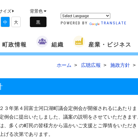
サイズ
背景色
中
大
POWERED BY
TRANSLATE
町政情報
組織
産業・ビジネス
ホーム
広聴広報
施政方針
針
２３年第４回富士河口湖町議会定例会が開催されるにあたりま
定例会に提出いたしました、議案の説明をさせていただきます
は、多くの町民の皆様方から温かいご支援とご厚情をいただき
上げる次第であります。