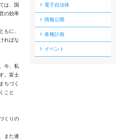
ては、国
電子自治体
営の効率
情報公開
ともに、
各種計画
ければな
イベント
。今、私
す。富士
まちづく
くこと
づくりの
、また連