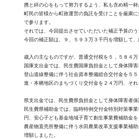
携と絆の心をもって努力するよう、私も含め精一杯
町民の皆様から町政運営の負託を受けことを厳粛に
で参ります。
それでは、今回提出させていただいた補正予算のう
今回の補正額は、９、５９３万３千円を増額して、
歳入の主なものですが、普通交付税を５，５８４万
国庫支出金では、民生費国庫負担金として身体障害
登山道線整備に伴う社会資本整備総合交付金を５５
進・本栖地区のまちづくり交付金を２４万円、それ
県支出金では、民生費県負担金として身体障害者保
民生費県補助金では、臨時特例交付金特別対策事業
円、安心子ども基金地域子育て創生事業費補助金を
農産物直売所整備に伴う水田農業改革支援事業補助
増額しました。