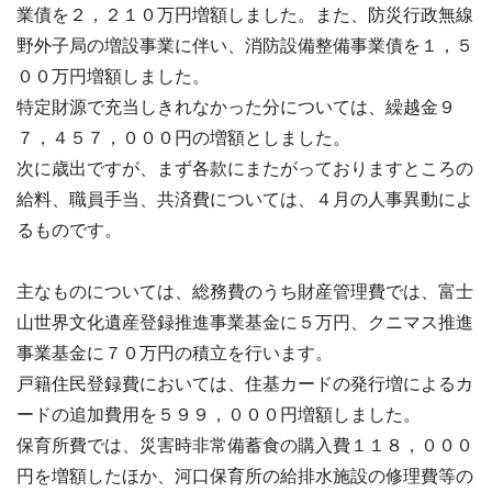
業債を２，２１０万円増額しました。また、防災行政無線
野外子局の増設事業に伴い、消防設備整備事業債を１，５
００万円増額しました。
特定財源で充当しきれなかった分については、繰越金９
７，４５７，０００円の増額としました。
次に歳出ですが、まず各款にまたがっておりますところの
給料、職員手当、共済費については、４月の人事異動によ
るものです。
主なものについては、総務費のうち財産管理費では、富士
山世界文化遺産登録推進事業基金に５万円、クニマス推進
事業基金に７０万円の積立を行います。
戸籍住民登録費においては、住基カードの発行増によるカ
ードの追加費用を５９９，０００円増額しました。
保育所費では、災害時非常備蓄食の購入費１１８，０００
円を増額したほか、河口保育所の給排水施設の修理費等の