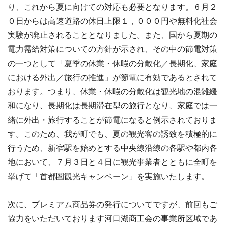
り、これから夏に向けての対応も必要となります。６月２
０日からは高速道路の休日上限１，０００円や無料化社会
実験が廃止されることとなりました。また、国から夏期の
電力需給対策についての方針が示され、その中の節電対策
の一つとして「夏季の休業・休暇の分散化／長期化、家庭
における外出／旅行の推進」が節電に有効であるとされて
おります。つまり、休業・休暇の分散化は観光地の混雑緩
和になり、長期化は長期滞在型の旅行となり、家庭では一
緒に外出・旅行することが節電になると例示されておりま
す。このため、我が町でも、夏の観光客の誘致を積極的に
行うため、新宿駅を始めとする中央線沿線の各駅や都内各
地において、７月３日と４日に観光事業者とともに全町を
挙げて「首都圏観光キャンペーン」を実施いたします。
次に、プレミアム商品券の発行についてですが、前回もご
協力をいただいております河口湖商工会の事業所区域であ