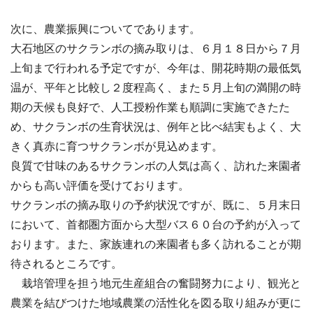
次に、農業振興についてであります。
大石地区のサクランボの摘み取りは、６月１８日から７月
上旬まで行われる予定ですが、今年は、開花時期の最低気
温が、平年と比較し２度程高く、また５月上旬の満開の時
期の天候も良好で、人工授粉作業も順調に実施できたた
め、サクランボの生育状況は、例年と比べ結実もよく、大
きく真赤に育つサクランボが見込めます。
良質で甘味のあるサクランボの人気は高く、訪れた来園者
からも高い評価を受けております。
サクランボの摘み取りの予約状況ですが、既に、５月末日
において、首都圏方面から大型バス６０台の予約が入って
おります。また、家族連れの来園者も多く訪れることが期
待されるところです。
栽培管理を担う地元生産組合の奮闘努力により、観光と
農業を結びつけた地域農業の活性化を図る取り組みが更に