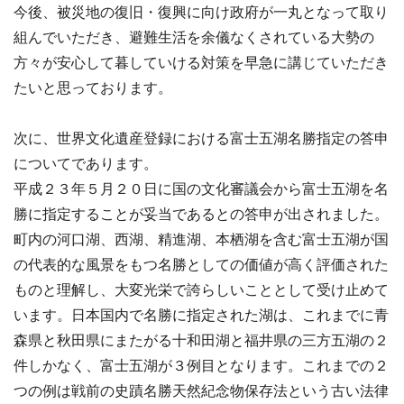
今後、被災地の復旧・復興に向け政府が一丸となって取り
組んでいただき、避難生活を余儀なくされている大勢の
方々が安心して暮していける対策を早急に講じていただき
たいと思っております。
次に、世界文化遺産登録における富士五湖名勝指定の答申
についてであります。
平成２３年５月２０日に国の文化審議会から富士五湖を名
勝に指定することが妥当であるとの答申が出されました。
町内の河口湖、西湖、精進湖、本栖湖を含む富士五湖が国
の代表的な風景をもつ名勝としての価値が高く評価された
ものと理解し、大変光栄で誇らしいこととして受け止めて
います。日本国内で名勝に指定された湖は、これまでに青
森県と秋田県にまたがる十和田湖と福井県の三方五湖の２
件しかなく、富士五湖が３例目となります。これまでの２
つの例は戦前の史蹟名勝天然紀念物保存法という古い法律