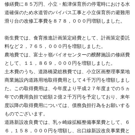
修繕費に８５万円、小立・船津保育所の停電時における水
道確保のため水道管のバイパス工事と小立保育所の避難用
滑り台の改修工事費を８７８，０００円増額しました。
衛生費では、食育推進計画策定経費として、計画策定委託
料など２，７６５，０００円を増額しました。
農地費では、富士ヶ嶺バイオセンターの醗酵施設の修繕費
として、１１，８６９，０００円を増額しました。
土木費のうち、道路橋梁総務費では、小立区画整理事業地
商業施設内道路用地取得費用として４千万円を増額しまし
た。この取得費用は、今年度より平成２７年度までの５ヵ
年での費用負担で総額２億２千万円を予定しており、来年
度以降の取得費用については、債務負担行為をお願いする
ものでございます。
道路新設改良費では、乳ヶ崎線拡幅整備事業費として、６
６，１５８，０００円を増額し、出口線新設改良事業費と