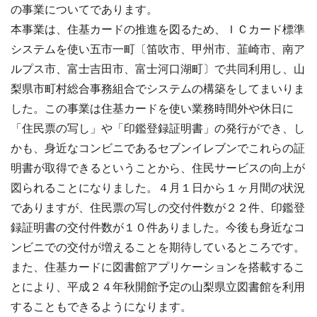
の事業についてであります。
本事業は、住基カードの推進を図るため、ＩＣカード標準
システムを使い五市一町〔笛吹市、甲州市、韮崎市、南ア
ルプス市、富士吉田市、富士河口湖町〕で共同利用し、山
梨県市町村総合事務組合でシステムの構築をしてまいりま
した。この事業は住基カードを使い業務時間外や休日に
「住民票の写し」や「印鑑登録証明書」の発行ができ、し
かも、身近なコンビニであるセブンイレブンでこれらの証
明書が取得できるということから、住民サービスの向上が
図られることになりました。４月１日から１ヶ月間の状況
でありますが、住民票の写しの交付件数が２２件、印鑑登
録証明書の交付件数が１０件ありました。今後も身近なコ
ンビニでの交付が増えることを期待しているところです。
また、住基カードに図書館アプリケーションを搭載するこ
とにより、平成２４年秋開館予定の山梨県立図書館を利用
することもできるようになります。