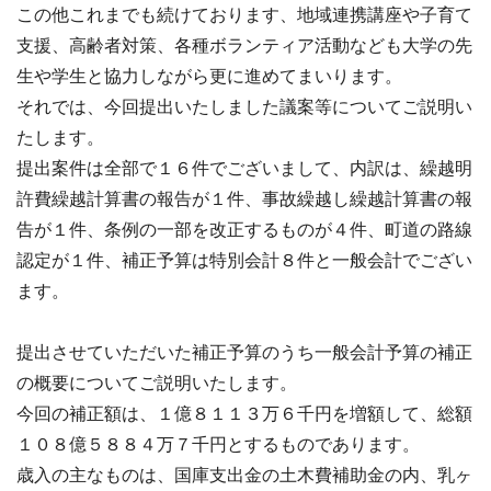
この他これまでも続けております、地域連携講座や子育て
支援、高齢者対策、各種ボランティア活動なども大学の先
生や学生と協力しながら更に進めてまいります。
それでは、今回提出いたしました議案等についてご説明い
たします。
提出案件は全部で１６件でございまして、内訳は、繰越明
許費繰越計算書の報告が１件、事故繰越し繰越計算書の報
告が１件、条例の一部を改正するものが４件、町道の路線
認定が１件、補正予算は特別会計８件と一般会計でござい
ます。
提出させていただいた補正予算のうち一般会計予算の補正
の概要についてご説明いたします。
今回の補正額は、１億８１１３万６千円を増額して、総額
１０８億５８８４万７千円とするものであります。
歳入の主なものは、国庫支出金の土木費補助金の内、乳ヶ