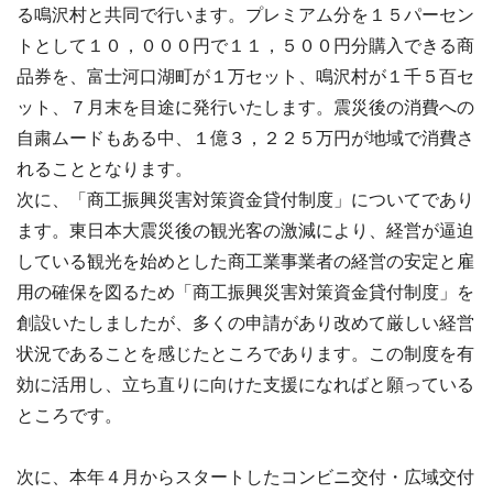
る鳴沢村と共同で行います。プレミアム分を１５パーセン
トとして１０，０００円で１１，５００円分購入できる商
品券を、富士河口湖町が１万セット、鳴沢村が１千５百セ
ット、７月末を目途に発行いたします。震災後の消費への
自粛ムードもある中、１億３，２２５万円が地域で消費さ
れることとなります。
次に、「商工振興災害対策資金貸付制度」についてであり
ます。東日本大震災後の観光客の激減により、経営が逼迫
している観光を始めとした商工業事業者の経営の安定と雇
用の確保を図るため「商工振興災害対策資金貸付制度」を
創設いたしましたが、多くの申請があり改めて厳しい経営
状況であることを感じたところであります。この制度を有
効に活用し、立ち直りに向けた支援になればと願っている
ところです。
次に、本年４月からスタートしたコンビニ交付・広域交付