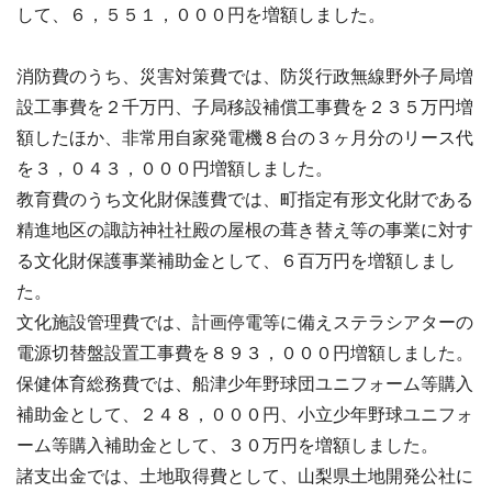
して、６，５５１，０００円を増額しました。
消防費のうち、災害対策費では、防災行政無線野外子局増
設工事費を２千万円、子局移設補償工事費を２３５万円増
額したほか、非常用自家発電機８台の３ヶ月分のリース代
を３，０４３，０００円増額しました。
教育費のうち文化財保護費では、町指定有形文化財である
精進地区の諏訪神社社殿の屋根の葺き替え等の事業に対す
る文化財保護事業補助金として、６百万円を増額しまし
た。
文化施設管理費では、計画停電等に備えステラシアターの
電源切替盤設置工事費を８９３，０００円増額しました。
保健体育総務費では、船津少年野球団ユニフォーム等購入
補助金として、２４８，０００円、小立少年野球ユニフォ
ーム等購入補助金として、３０万円を増額しました。
諸支出金では、土地取得費として、山梨県土地開発公社に