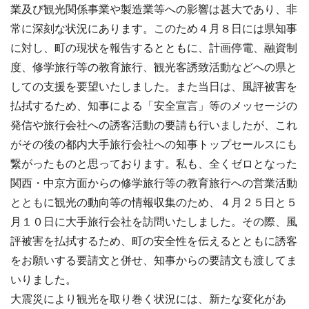
業及び観光関係事業や製造業等への影響は甚大であり、非
常に深刻な状況にあります。このため４月８日には県知事
に対し、町の現状を報告するとともに、計画停電、融資制
度、修学旅行等の教育旅行、観光客誘致活動などへの県と
しての支援を要望いたしました。また当日は、風評被害を
払拭するため、知事による「安全宣言」等のメッセージの
発信や旅行会社への誘客活動の要請も行いましたが、これ
がその後の都内大手旅行会社への知事トップセールスにも
繋がったものと思っております。私も、全くゼロとなった
関西・中京方面からの修学旅行等の教育旅行への営業活動
とともに観光の動向等の情報収集のため、４月２５日と５
月１０日に大手旅行会社を訪問いたしました。その際、風
評被害を払拭するため、町の安全性を伝えるとともに誘客
をお願いする要請文と併せ、知事からの要請文も渡してま
いりました。
大震災により観光を取り巻く状況には、新たな変化があ