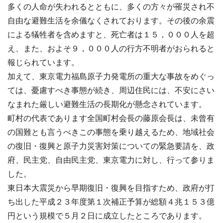
多くの人命が失われるとともに、多くの方々が罹災され不
自由な避難生活を余儀なくされております。その後の余震
による犠牲者を含めますと、死亡者は１５，０００人を超
え、また、およそ９，０００人の行方不明者がおられると
報じられています。
加えて、東京電力福島原子力発電所の重大な事故をめぐっ
ては、憂慮すべき事態が続き、周辺住民には、不安にさい
なまれた厳しい避難生活の長期化が懸念されています。
町村の代表であります全国町村会長の藤原会長は、未曾有
の国難とも言うべきこの事態を乗り越えるため、地域社会
の復旧・復興と原子力災害対策についての緊急要請を、政
府、民主党、自由民主党、東京電力に対し、行って参りま
した。
東日本大震災から早期復旧・復興を目指すため、政府が打
ち出した平成２３年度第１次補正予算が総額４兆１５３億
円という規模で５月２日に成立したところであります。