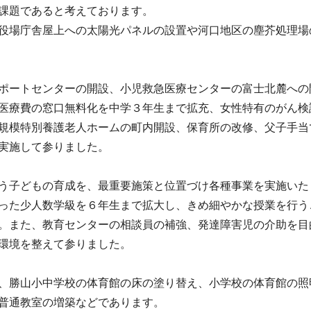
課題であると考えております。
役場庁舎屋上への太陽光パネルの設置や河口地区の塵芥処理場
ポートセンターの開設、小児救急医療センターの富士北麓への
医療費の窓口無料化を中学３年生まで拡充、女性特有のがん検
規模特別養護老人ホームの町内開設、保育所の改修、父子手当
実施して参りました。
う子どもの育成を、最重要施策と位置づけ各種事業を実施いた
った少人数学級を６年生まで拡大し、きめ細やかな授業を行う
。また、教育センターの相談員の補強、発達障害児の介助を目
環境を整えて参りました。
、勝山小中学校の体育館の床の塗り替え、小学校の体育館の照
普通教室の増築などであります。