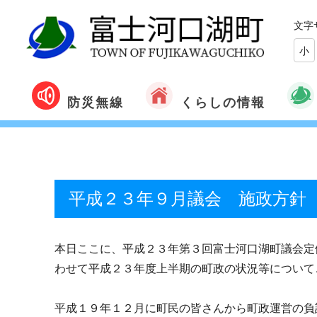
文字
小
くらしの情報
防災無線
平成２３年９月議会 施政方針
本日ここに、平成２３年第３回富士河口湖町議会定
わせて平成２３年度上半期の町政の状況等について
平成１９年１２月に町民の皆さんから町政運営の負