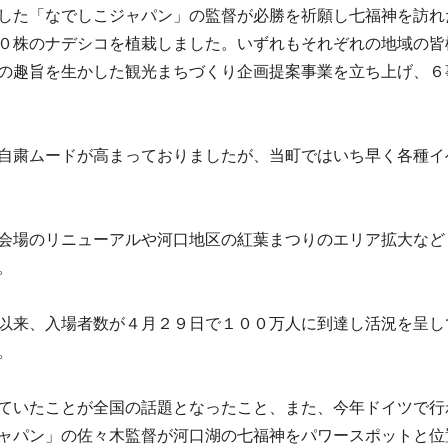
した「なでしこジャパン」の監督が必勝を祈願し七福神を訪れ
０株のナデシコを植栽しました。いずれもそれぞれの地域の皆
の趣旨を生かした観光まちづくり企画提案事業を立ち上げ、６
自粛ムードが高まっておりましたが、当町ではいち早く各種イ
会場のリニューアルや河口地区の紅葉まつりのエリア拡大など
。
以来、入場者数が４月２９日で１００万人に到達し活況を呈し
。
ていたことが全国の話題となったこと、また、今年ドイツで行
ャパン」の佐々木監督が河口湖の七福神をパワースポットと位