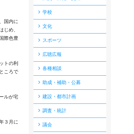
学校
、国内に
文化
はじめ、
国際色豊
スポーツ
広聴広報
ットの利
各種相談
ところで
助成・補助・公募
建設・都市計画
ールが宅
調査・統計
年３月に
議会