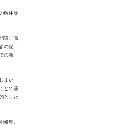
の解体等
開設、高
診の促
ての新
しまい
ことで基
的とした
明修理、