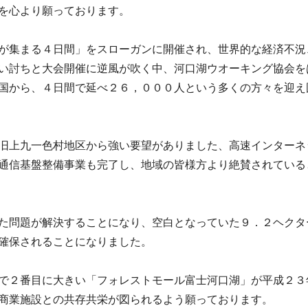
を心より願っております。
が集まる４日間」をスローガンに開催され、世界的な経済不況
い討ちと大会開催に逆風が吹く中、河口湖ウオーキング協会を
国から、４日間で延べ２６，０００人という多くの方々を迎え
旧上九一色村地区から強い要望がありました、高速インターネ
通信基盤整備事業も完了し、地域の皆様方より絶賛されている
た問題が解決することになり、空白となっていた９．２ヘクタ
確保されることになりました。
で２番目に大きい「フォレストモール富士河口湖」が平成２３
商業施設との共存共栄が図られるよう願っております。