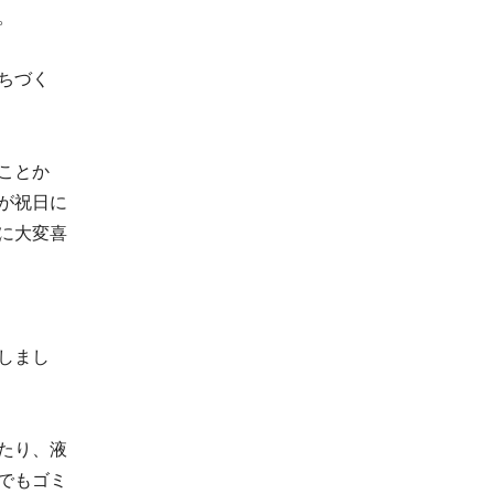
。
ちづく
ことか
が祝日に
に大変喜
しまし
たり、液
でもゴミ