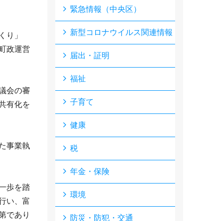
緊急情報（中央区）
新型コロナウイルス関連情報
くり」
町政運営
届出・証明
福祉
議会の審
子育て
共有化を
健康
た事業執
税
年金・保険
一歩を踏
環境
行い、富
第であり
防災・防犯・交通