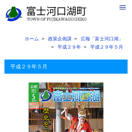
Togg
navig
ホーム
政策企画課
広報「富士河口湖」
平成２９年
平成２９年５月
平成２９年５月