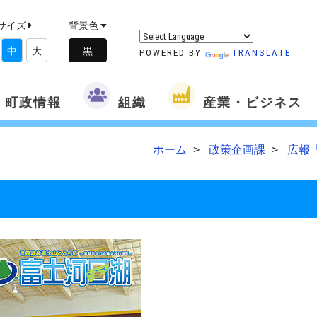
サイズ
背景色
中
大
POWERED BY
TRANSLATE
町政情報
組織
産業・ビジネス
ホーム
政策企画課
広報