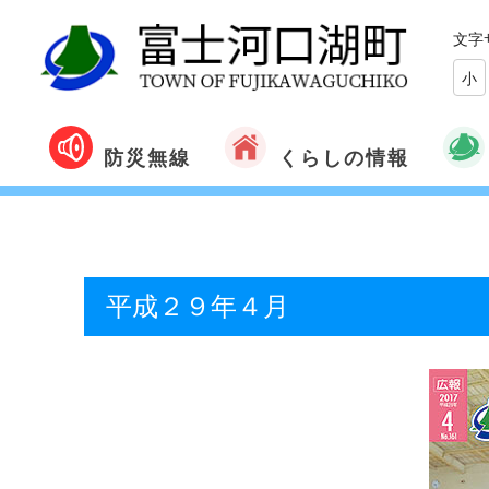
文字
小
くらしの情報
防災無線
平成２９年４月