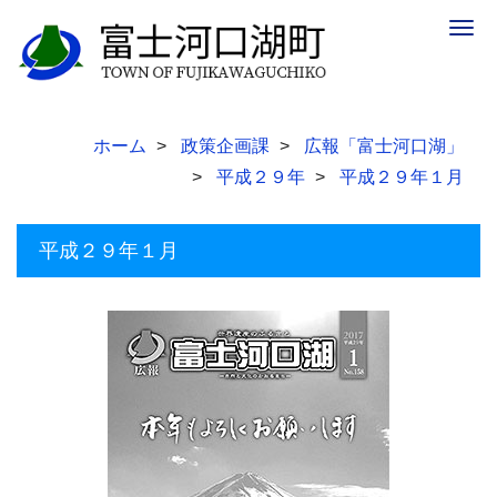
Togg
navig
ホーム
政策企画課
広報「富士河口湖」
平成２９年
平成２９年１月
平成２９年１月