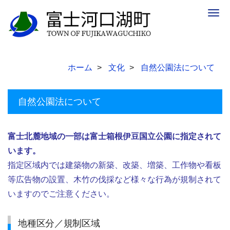
Togg
navig
ホーム
文化
自然公園法について
自然公園法について
富士北麓地域の一部は富士箱根伊豆国立公園に指定
されて
います。
指定区域内では建築物の新築、改築、増築、工作物や看板
等広告物の設置、木竹の伐採など様々な行為が規制されて
いますのでご注意ください。
地種区分／規制区域