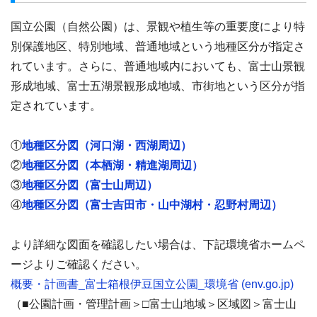
国立公園（自然公園）は、景観や植生等の重要度により特
別保護地区、特別地域、普通地域という地種区分が指定さ
れています。さらに、普通地域内においても、富士山景観
形成地域、富士五湖景観形成地域、市街地という区分が指
定されています。
①
地種区分図（河口湖・西湖周辺）
②
地種区分図（本栖湖・精進湖周辺）
③
地種区分図（富士山周辺）
④
地種区分図（富士吉田市・山中湖村・忍野村周辺）
より詳細な図面を確認したい場合は、下記環境省ホームペ
ージよりご確認ください。
概要・計画書_富士箱根伊豆国立公園_環境省 (env.go.jp)
（■公園計画・管理計画＞□富士山地域＞区域図＞富士山