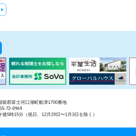
県南都留郡富士河口湖町船津1700番地
5-72-0969
後5時15分（祝日、12月29日〜1月3日を除く）