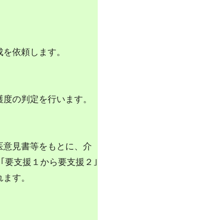
成を依頼します。
護度の判定を行います。
医意見書等をもとに、介
｣｢要支援１から要支援２｣
れます。