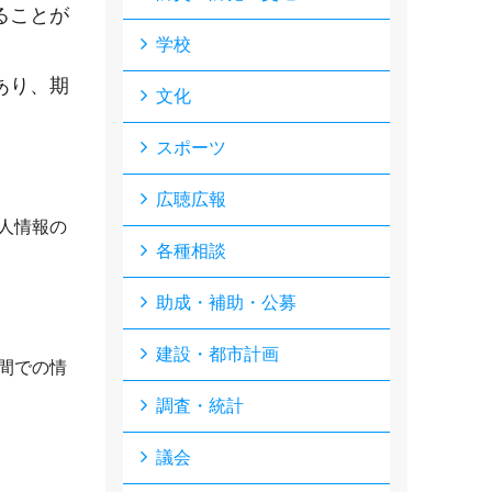
ることが
学校
あり、期
文化
スポーツ
広聴広報
人情報の
各種相談
助成・補助・公募
建設・都市計画
間での情
調査・統計
議会