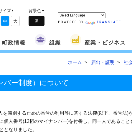
サイズ
背景色
中
大
POWERED BY
TRANSLATE
町政情報
組織
産業・ビジネス
ホーム
届出・証明
社
ンバー制度）について
人を識別するための番号の利用等に関する法律(以下、番号法)
個人番号(12桁のマイナンバー)を付番し、同一人であること
ととなりました。