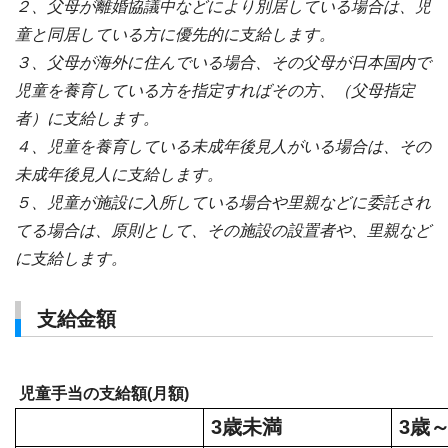
２、父母が離婚協議中などにより別居している場合は、児
童と同居している方に優先的に支給します。
３、父母が海外に住んでいる場合、その父母が日本国内で
児童を養育している方を指定すればその方、（父母指定
者）に支給します。
４、児童を養育している未成年後見人がいる場合は、その
未成年後見人に支給します。
５、児童が施設に入所している場合や里親などに委託され
てる場合は、原則として、その施設の設置者や、里親など
に支給します。
支給金額
児童手当の支給額(月額)
3
歳未満
3
歳