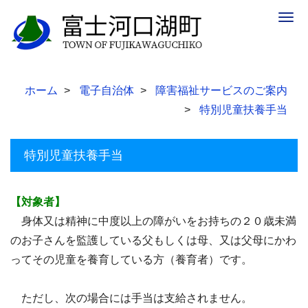
Togg
navig
ホーム
電子自治体
障害福祉サービスのご案内
特別児童扶養手当
特別児童扶養手当
【対象者】
身体又は精神に中度以上の障がいをお持ちの２０歳未満
のお子さんを監護している父もしくは母、又は父母にかわ
ってその児童を養育している方（養育者）です。
ただし、次の場合には手当は支給されません。