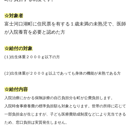
☆対象者
富士河口湖町に住民票を有する１歳未満の未熟児で、医師
が入院養育を必要と認めた方
☆給付の対象
(１)出生体重２０００ｇ以下の方
(２)出生体重が２０００ｇ以上であっても身体の機能が未熟である方
☆給付内容
入院治療にかかる保険診療の自己負担分を町が公費負担します。
入院時食事療養費の標準負担額も対象となります。世帯の所得に応じて
一部負担金が生じますが、子ども医療費助成制度などにより充当できる
ため、窓口負担は実質発生しません。