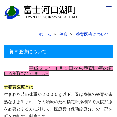
Togg
navig
ホーム
健康
養育医療について
養育医療について
平成２５年４月１日から養育医療の窓
口が町になりました
☆養育医療とは
生まれた時の体重が２０００ｇ以下、又は身体の発育が未
熟なまま生まれ、その治療のため指定医療機関で入院加療
を必要とする方に対して、医療費（保険診療分）の一部を
町が負担する制度です。