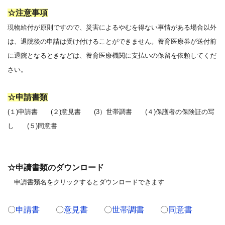
☆注意事項
現物給付が原則ですので、災害によるやむを得ない事情がある場合以外
は、退院後の申請は受け付けることができません。養育医療券が送付前
に退院となるときなどは、養育医療機関に支払いの保留を依頼してくだ
さい
。
☆申請書類
(１)申請書 (２)意見書 (3）世帯調書 (４)保護者の保険証の写
し (５)同意書
☆申請書類のダウンロード
申請書類名をクリックするとダウンロードできます
〇
申請書
〇
意見書
〇
世帯調書
〇
同意書