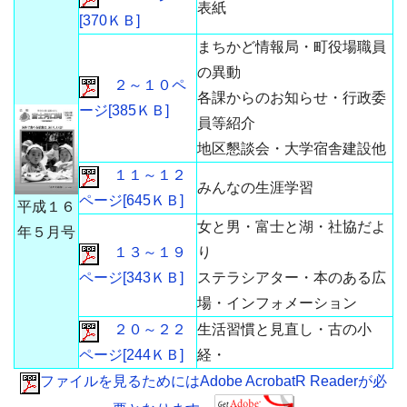
表紙
[370ＫＢ]
まちかど情報局・町役場職員
の異動
２～１０ペ
各課からのお知らせ・行政委
ージ[385ＫＢ]
員等紹介
地区懇談会・大学宿舎建設他
１１～１２
みんなの生涯学習
ページ[645ＫＢ]
平成１６
女と男・富士と湖・社協だよ
年５月号
１３～１９
り
ページ[343ＫＢ]
ステラシアター・本のある広
場・インフォメーション
２０～２２
生活習慣と見直し・古の小
ページ[244ＫＢ]
経・
ファイルを見るためにはAdobe AcrobatR Readerが必