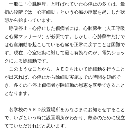
一般に「心臓麻痺」と呼ばれていた心停止の多くは、最
初の段階では「心室細動」という心臓の痙攣を起こした状
態から始まっています。
呼吸停止・心停止した傷病者には、心肺蘇生（人工呼吸
と心臓マッサージ）が必要です。しかし、心肺蘇生だけで
は心室細動を起こしている心臓を正常に戻すことは困難で
す。現在、心室細動に対して最も有効なのが、電気ショッ
クによる除細動です。
このようなことから、ＡＥＤを用いて除細動を行うこと
が出来れば、心停止から除細動実施までの時間を短縮で
き、多くの心停止傷病者が除細動の恩恵を享受できること
となります。
各学校のＡＥＤ設置場所をみなさまにお知らせすること
で、いざという時に設置場所がわかり、救命のために役立
てていただければと思います。