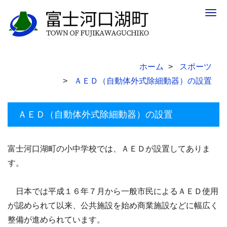
Togg
navig
ホーム
スポーツ
ＡＥＤ（自動体外式除細動器）の設置
ＡＥＤ（自動体外式除細動器）の設置
富士河口湖町の小中学校では、ＡＥＤが設置してありま
す。
日本では平成１６年７月から一般市民によるＡＥＤ使用
が認められて以来、公共施設を始め商業施設などに幅広く
整備が進められています。