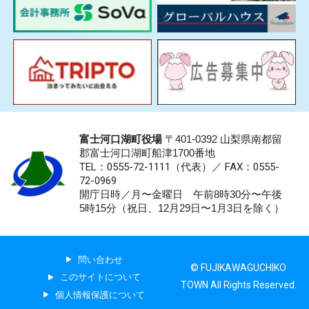
富士河口湖町役場
〒401-0392 山梨県南都留
郡富士河口湖町船津1700番地
TEL：0555-72-1111
（代表）／
FAX：0555-
72-0969
開庁日時／月〜金曜日 午前8時30分〜午後
5時15分（祝日、12月29日〜1月3日を除く）
問い合わせ
© FUJIKAWAGUCHIKO
このサイトについて
TOWN All Rights Reserved.
個人情報保護について