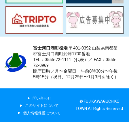
富士河口湖町役場
〒401-0392 山梨県南都留
郡富士河口湖町船津1700番地
TEL：0555-72-1111
（代表）／
FAX：0555-
72-0969
開庁日時／月〜金曜日 午前8時30分〜午後
5時15分（祝日、12月29日〜1月3日を除く）
問い合わせ
© FUJIKAWAGUCHIKO
このサイトについて
TOWN All Rights Reserved.
個人情報保護について