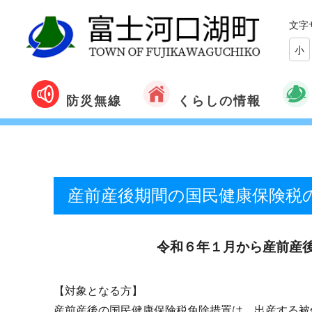
文字
小
くらしの情報
防災無線
産前産後期間の国民健康保険税
令和
６
年
１
月から産前産
【対象となる方】
産前産後の国民健康保険税免除措置は、出産する被