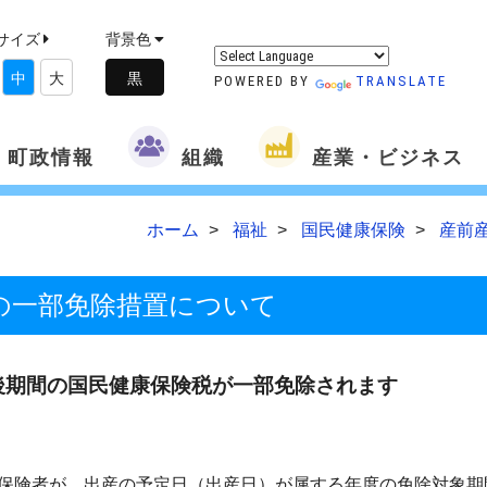
サイズ
背景色
中
大
POWERED BY
TRANSLATE
町政情報
組織
産業・ビジネス
ホーム
福祉
国民健康保険
産前
の一部免除措置について
後期間の国民健康保険税が一部免除されます
保険者が、出産の予定日（出産日）が属する年度の免除対象期