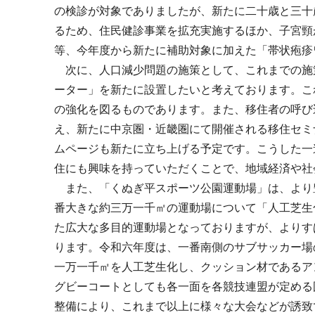
の検診が対象でありましたが、新たに二十歳と三十
るため、住民健診事業を拡充実施するほか、子宮頸
等、今年度から新たに補助対象に加えた「帯状疱疹
次に、人口減少問題の施策として、これまでの施
ーター」を新たに設置したいと考えております。こ
の強化を図るものであります。また、移住者の呼び
え、新たに中京圏・近畿圏にて開催される移住セミ
ムページも新たに立ち上げる予定です。こうした一
住にも興味を持っていただくことで、地域経済や社
また、「くぬぎ平スポーツ公園運動場」は、より
番大きな約三万一千㎡の運動場について「人工芝生
た広大な多目的運動場となっておりますが、よりす
ります。令和六年度は、一番南側のサブサッカー場
一万一千㎡を人工芝生化し、クッション材であるア
グビーコートとしても各一面を各競技連盟が定める
整備により、これまで以上に様々な大会などが誘致