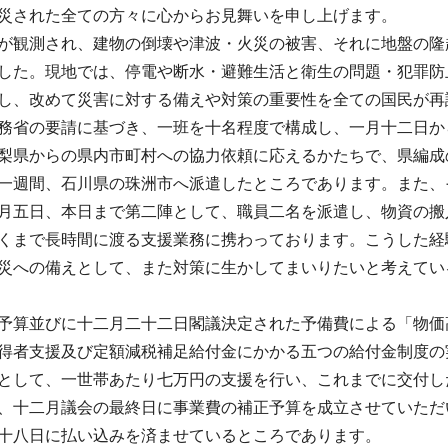
災された全ての方々に心からお見舞いを申し上げます。
が観測され、建物の倒壊や津波・火災の被害、それに地盤の隆
した。現地では、停電や断水・避難生活と衛生の問題・犯罪防
し、改めて災害に対する備えや対策の重要性を全ての国民が再
務省の要請に基づき、一班を十名程度で構成し、一月十二日か
梨県からの県内市町村への協力依頼に応えるかたちで、県編成
一週間、石川県の珠洲市へ派遣したところであります。また、
月五日、本日まで第二陣として、職員二名を派遣し、物資の搬
くまで長時間に渡る支援業務に携わっております。こうした経
災への備えとして、また対策に生かしてまいりたいと考えてい
予算並びに十二月二十二日閣議決定された予備費による「物価
得者支援及び定額減税補足給付金にかかる五つの給付金制度の
として、一世帯あたり七万円の支援を行い、これまでに交付し
、十二月議会の最終日に事業費の補正予算を成立させていただ
十八日に払い込みを済ませているところであります。