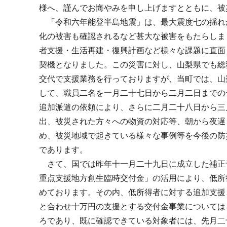
様へ、謹んでお悔やみを申し上げますとともに、被
「令和六年能登半島地震」は、最大震度七の揺れ
化の被害も確認されるなど甚大な被害をもたらしま
者支援・生活再建・復興計画など様々な課題に直面
契機となりました。この災害に対し、山梨県でも総
交代で支援業務を行っておりますが、当町では、山
して、職員二名を一月二十七日から二月二日までの
追加派遣の依頼により、さらに二月二十八日から三
出、被災された方々への物資の対応等、朝から夜遅
め、被災地域で起きている様々な事例等を今後の防
であります。
さて、国では昨年十一月二十九日に成立した補正
重点支援地方創生臨時交付金」の活用により、低所
めております。その内、低所得者に対する追加支援
と合わせ十万円の支援とする交付金事業については
ろであり、既に確認できている対象者には、先月二