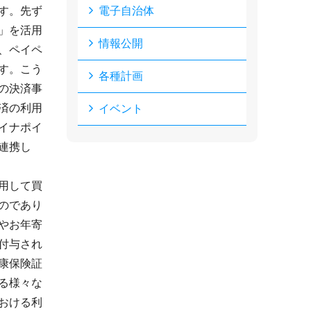
す。先ず
電子自治体
」を活用
情報公開
、ペイペ
す。こう
各種計画
の決済事
済の利用
イベント
イナポイ
連携し
用して買
のであり
やお年寄
付与され
康保険証
る様々な
おける利