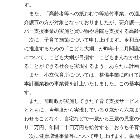
す。
また、「高齢者等への紙おむつ等給付事業」の適
介護五の方が対象となっておりましたが、要介護一
バー支援事業の実施と買い物や通院を支援する高齢
次に、子育て施策について申し上げます。令和五
に推進するための「こども大綱」が昨年十二月閣議
について、こども大綱が目指す「こどもまんなか社
ることができる社会を実現するよう、あらたに計画
また、小立保育所については、整備事業に向けて
本計画業務の事業費を計上いたしました。この基本
す。
また、前町政が実施してきた子育て支援サービス
とともに、今年度から実現している０歳から六歳ま
わせることなく、自宅などで一歳から三歳の児童の
り二万円、年間二十四万円を給付する「おうち子育
次に健康増進事業等について申し上げます。歯周