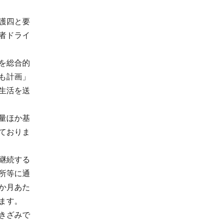
護四と要
者ドライ
を総合的
も計画」
生活を送
量ほか基
ておりま
継続する
所等に通
か月あた
ます。
きざみで