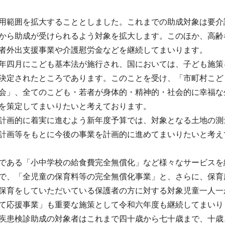
用範囲を拡大することとしました。これまでの助成対象は要介
から助成が受けられるよう対象を拡大します。このほか、高齢
者外出支援事業や介護慰労金などを継続してまいります。
年四月にこども基本法が施行され、国においては、子ども施策
決定されたところであります。このことを受け、「市町村こど
会」、全てのこども・若者が身体的・精神的・社会的に幸福な
を策定してまいりたいと考えております。
計画的に着実に進むよう新年度予算では、対象となる土地の測
計画等をもとに今後の事業を計画的に進めてまいりたいと考え
である「小中学校の給食費完全無償化」など様々なサービスを
で、「全児童の保育料等の完全無償化事業」と、さらに、保育
保育をしていただいている保護者の方に対する対象児童一人一
て応援事業」も重要な施策として令和六年度も継続してまいり
疾患検診助成の対象者はこれまで四十歳から七十歳まで、十歳