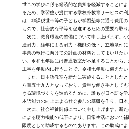
世帯の学びに係る経済的な負担を軽減することによ
るため、学習塾が提供する学校外教育サービスの利
は、非課税世帯等の子どもが学習塾等に通う費用の
もので、社会的な平等を促進するための重要な取り
次に、教育環境の整備について申し上げます。小
造耐力、経年による耐力・機能の低下、立地条件に
事業の執行に向けての計画の材料としてまいりたい
い、令和七年度には普通教室が不足することから、
工事を年度内に行うことで、令和七年度に備えたい
また、日本語教室を新たに実施することとしたと
八百五十九人となっており、貴重な働き手としても
きる環境づくりを進めるために、誰もが日本語を学
本語能力の向上による社会参加の基盤を作り、日本
次に、社会福祉関係について申し上げます。新た
による聴力機能の低下により、日常生活において補
限度として助成するものであります。この助成によ