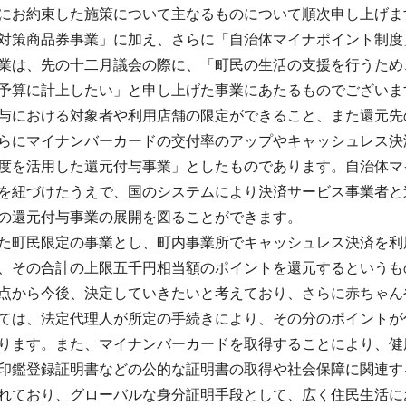
にお約束した施策について主なるものについて順次申し上げま
対策商品券事業」に加え、さらに「自治体マイナポイント制度
業は、先の十二月議会の際に、「町民の生活の支援を行うため
予算に計上したい」と申し上げた事業にあたるものでございま
与における対象者や利用店舗の限定ができること、また還元先
らにマイナンバーカードの交付率のアップやキャッシュレス決
度を活用した還元付与事業」としたものであります。自治体マ
を紐づけたうえで、国のシステムにより決済サービス事業者と
の還元付与事業の展開を図ることができます。
た町民限定の事業とし、町内事業所でキャッシュレス決済を利
、その合計の上限五千円相当額のポイントを還元するというも
点から今後、決定していきたいと考えており、さらに赤ちゃん
ては、法定代理人が所定の手続きにより、その分のポイントが
ります。また、マイナンバーカードを取得することにより、健
印鑑登録証明書などの公的な証明書の取得や社会保障に関連す
れており、グローバルな身分証明手段として、広く住民生活に