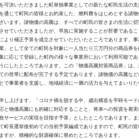
を可決いただきました町単独事業としての新たな町民生活の支
を通じて町民の皆様とお約束した、燃料費をはじめとする諸物
ざいます。諸物価の高騰は、すべての町民の皆さまの生活に切
させていただきましたが、早急に実施することが肝要であるこ
により補正予算を成立させていただいたところであります。事
業」として全ての町民を対象に一人当たり三万円分の商品券を
集に応じて登録した町内の様々な事業所において利用可能であ
うにしたところであります。この「物価高騰対策商品券」は、
ての世帯に配布が完了する予定であります。諸物価の高騰など
とで事業者を支援し、地域経済に一層の活力を与えてまいりた
申し上げます。「コロナ禍を脱する中、歳出構造を平時モード
応と物価高騰にも的確に対応することと、将来への投資を着実
政サービスの実現を目指す予算」としたところであります。ま
て町長選挙後初めての当初予算編成でありますので、町民の皆
ますが、積極的な財源確保に努めたところであります。