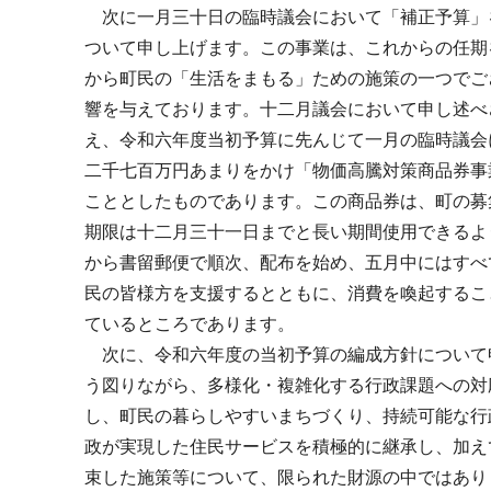
次に一月三十日の臨時議会において「補正予算」
ついて申し上げます。この事業は、これからの任期
から町民の「生活をまもる」ための施策の一つでご
響を与えております。十二月議会において申し述べ
え、令和六年度当初予算に先んじて一月の臨時議会
二千七百万円あまりをかけ「物価高騰対策商品券事
こととしたものであります。この商品券は、町の募
期限は十二月三十一日までと長い期間使用できるよ
から書留郵便で順次、配布を始め、五月中にはすべ
民の皆様方を支援するとともに、消費を喚起するこ
ているところであります。
次に、令和六年度の当初予算の編成方針について
う図りながら、多様化・複雑化する行政課題への対
し、町民の暮らしやすいまちづくり、持続可能な行
政が実現した住民サービスを積極的に継承し、加え
束した施策等について、限られた財源の中ではあり