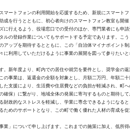
スマートフォンの利用開始を応援するため、新規にスマートフ
助成を行うとともに、初心者向けのスマートフォン教室も開催
ズに行えるよう、役場窓口での受付のほか、専門業者にも申請
タルの登録作業についてもサポートする予定であります。こう
のアップを期待するとともに、この「自治体マイナポイント制
々に利用していただけるように事業の展開を図って参りたいと
す。新年度より、町内での居住や就労を要件とし、奨学金の返
この事業は、返還金の全額を対象とし、月額二万円、年額二十
した支援により、生活費や住居費などの負担が軽減され、町へ
の確保）に繋がり、地域全体の発展に寄与するものと期待して
る財政的なストレスを軽減し、学業に専念できるようになると
るためのサポートとなり、この町で働く優れた人材の育成を促
事業」について申し上げます。これまでの施策に加え、低所得