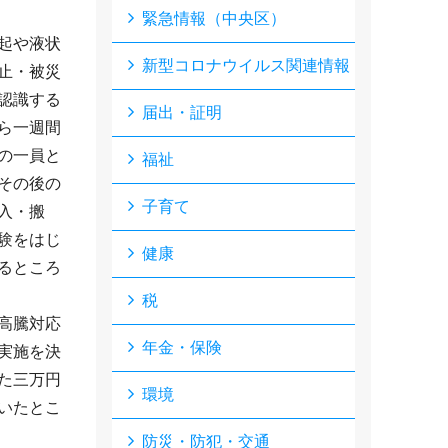
緊急情報（中央区）
起や液状
新型コロナウイルス関連情報
止・被災
認識する
届出・証明
ら一週間
の一員と
福祉
その後の
子育て
入・搬
験をはじ
健康
るところ
税
高騰対応
年金・保険
実施を決
た三万円
環境
いたとこ
防災・防犯・交通