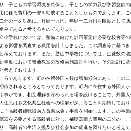
り、子どもの学習環境を確保し、子どもの学力及び学習意欲の
用に係る費用の一部を助成することとしたものであります。こ
二分の一を対象に、月額一万円、年額十二万円を限度として助
組みであると考えるものであります。
立小学校においては、整備に向けた計画策定に必要な校舎等の
よる影響を調査する費用を計上しました。この調査等に基づき
と考えております。また、勝山中学校については、生徒数の増
新年度において普通教室の改修実施設計を行い、その設計に基
と考えております。
ころであります。町の在留外国人数は増加傾向にあり、この二
期待されるところとなっております。町内に在住する外国人が
ぶ事ができ、相互理解を深められる場を設けることで、外国人
人住民は多文化共生社会への理解が深まることを期待しており
に「高齢者補聴器購入費助成金」事業を開始します。この事業
聴器を必要とする高齢者に対し、補聴器購入費用の二分の一、
り、高齢者の生活支援及び社会参加の促進を図りたいと考えて