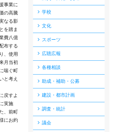
援事業に
学校
価の高騰
実なる影
文化
とを踏ま
業費八億
スポーツ
配布する
広聴広報
り、使用
来月当初
各種相談
に喘ぐ町
いと考え
助成・補助・公募
建設・都市計画
に戻すよ
に実施
調査・統計
た、前町
様にお約
議会