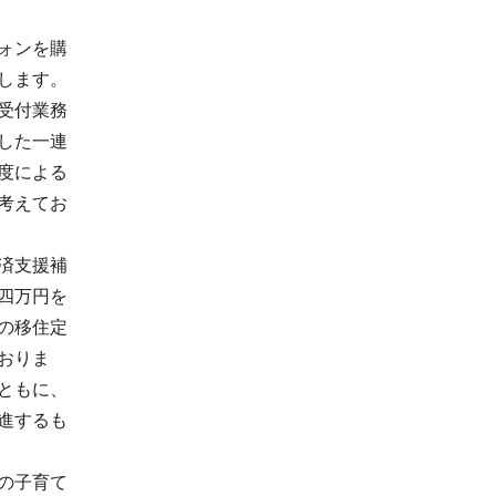
ォンを購
します。
受付業務
した一連
度による
考えてお
済支援補
四万円を
の移住定
おりま
ともに、
進するも
の子育て