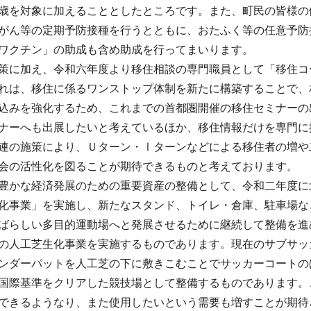
歳を対象に加えることとしたところです。また、町民の皆様の
がん等の定期予防接種を行うとともに、おたふく等の任意予防
ワクチン」の助成も含め助成を行ってまいります。
策に加え、令和六年度より移住相談の専門職員として「移住コ
れは、移住に係るワンストップ体制を新たに構築することで、
込みを強化するため、これまでの首都圏開催の移住セミナーの
ナーへも出展したいと考えているほか、移住情報だけを専門に
連の施策により、Ｕターン・Ⅰターンなどによる移住者の増や
会の活性化を図ることが期待できるものと考えております。
豊かな経済発展のための重要資産の整備として、令和二年度に
化事業」を実施し、新たなスタンド、トイレ・倉庫、駐車場な
ばらしい多目的運動場へと発展させるために継続して整備を進
の人工芝生化事業を実施するものであります。現在のサブサッ
ンダーパットを人工芝の下に敷きこむことでサッカーコートの
国際基準をクリアした競技場として整備するものであります。
できるようなり、また使用したいという需要も増すことが期待