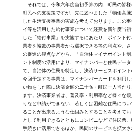
それでは、令和六年度当初予算の内、町民の皆様
町民への支援策ですが、先に述べました「物価高騰
した生活支援事業の実施を考えております。この事
イ等を活用した給付事業について経費を新年度当初
した「給付事業」を実施するにあたり、ポイント付
業者を複数の事業者から選択できる等の利点や、さ
の促進の観点などから、「自治体マイナポイント制
ント制度の活用により、マイナンバーと住民データ
て、自治体の住民を特定し、決済サービスポイント
今回予定する事業は、マイナンバーカードを利用し
い物をした際に決済金額の二十％・町民一人当たり
ます。決済事業者は、普及率・利用率など様々な観
りなど申請ができない、若しくは困難な住民につい
ることが出来るような仕組みとすることを考えてお
として利用できるとともにコンビニなどで住民票、
手続きに活用できるほか、民間のサービスも拡大さ