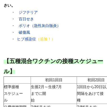
さい。
・
ジフテリア
・
百日せき
・
ポリオ（急性灰白髄炎）
・
破傷風
・
ヒブ感染症
（追加！）
【五種混合ワクチンの接種スケジュー
ル】
初回1回目
初回2回目
標準接種
生後2月～生後7月
1回目から20日
スケジュー
までに開
間隔をあけて接
ル
始