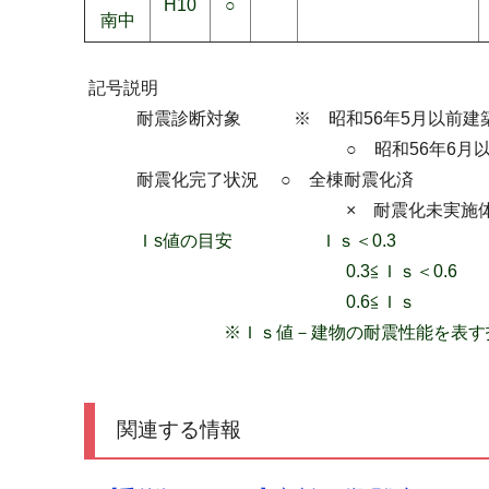
H10
○
南中
記号説明
耐震診断対象 ※ 昭和56年5月以前建築
○ 昭和56年6月以降建築（新
耐震化完了状況 ○ 全棟耐震化済
× 耐震化未実施体育
Ｉs値の目安 Ｉｓ＜0.3 地震
0.3≦Ｉｓ＜0.6 地震に対
0.6≦Ｉｓ 地震に対して
※Ｉｓ値－建物の耐震性能を表す指標。
関連する情報