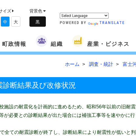
サイズ
背景色
中
大
POWERED BY
TRANSLATE
町政情報
組織
産業・ビジネス
ホーム
調査・統計
富士
震診断結果及び改修状況
施設の耐震化を計画的に進めるため、昭和56年以前の旧耐震
等が必要との診断結果が出た場合には補強工事等を速やかに行
で全ての耐震診断が終了し、診断結果により耐震性が低いと判