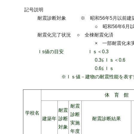
記号説明
耐震診断対象 ※ 昭和56年5月以前建築
○ 昭和56年6月以降建築（新
耐震化完了状況 ○ 全棟耐震化済
× 一部耐震化未実施
Ｉs値の目安 Ｉｓ＜0.3 地震
0.3≦Ｉｓ＜0.6 地震に対
0.6≦Ｉｓ 地震に対して
※Ｉｓ値－建物の耐震性能を表す指標。
体 育 館
耐震
耐震
学校名
診断
建築年
診断
耐震診断結果
実施
対象
年度