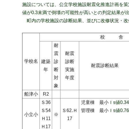
施設については、公立学校施設耐震化推進計画を策
値が0.3未満で倒壊の可能性が高いとの判定結果が
町内の学校施設の診断結果、並びに改修状況・改
校 舎
耐
震
耐震
学校名
建築
診
診断
耐震診断結果
年
断
実施
対
年度
象
船津小
R2
Ｓ36
児童棟 最小
Ｉs値0.34
Ｓ54
Ｓ62.Ｈ
管理棟 最小
Ｉs値0.76
小立小
※
Ｈ11
17
Ｈ17