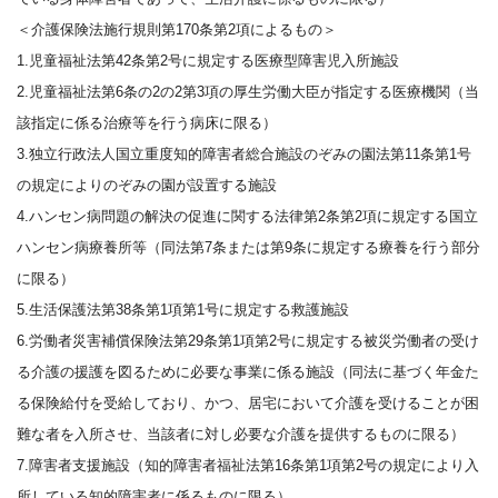
＜介護保険法施行規則第170条第2項によるもの＞
1.児童福祉法第42条第2号に規定する医療型障害児入所施設
2.児童福祉法第6条の2の2第3項の厚生労働大臣が指定する医療機関（当
該指定に係る治療等を行う病床に限る）
3.独立行政法人国立重度知的障害者総合施設のぞみの園法第11条第1号
の規定によりのぞみの園が設置する施設
4.ハンセン病問題の解決の促進に関する法律第2条第2項に規定する国立
ハンセン病療養所等（同法第7条または第9条に規定する療養を行う部分
に限る）
5.生活保護法第38条第1項第1号に規定する救護施設
6.労働者災害補償保険法第29条第1項第2号に規定する被災労働者の受け
る介護の援護を図るために必要な事業に係る施設（同法に基づく年金た
る保険給付を受給しており、かつ、居宅において介護を受けることが困
難な者を入所させ、当該者に対し必要な介護を提供するものに限る）
7.障害者支援施設（知的障害者福祉法第16条第1項第2号の規定により入
所している知的障害者に係るものに限る）