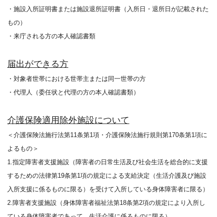
・施設入所証明書または施設退所証明書（入所日・退所日が記載された
もの）
・来庁される方の本人確認書類
届出ができる方
・対象者世帯における世帯主または同一世帯の方
・代理人（委任状と代理の方の本人確認書類）
介護保険適用除外施設について
＜介護保険法施行法第11条第1項・介護保険法施行規則第170条第1項に
よるもの＞
1.指定障害者支援施設（障害者の日常生活及び社会生活を総合的に支援
するための法律第19条第1項の規定による支給決定（生活介護及び施設
入所支援に係るものに限る）を受けて入所している身体障害者に限る）
2.障害者支援施設（身体障害者福祉法第18条第2項の規定により入所し
ている身体障害者であって、生活介護に係るものに限る）