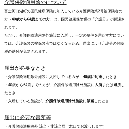
介護保険適用除外について
富士河口湖町の国民健康保険に加入している介護保険第2号被保険者の
方（
40歳から64歳までの方
）は、国民健康保険税の「介護分」が賦課さ
れます。
ただし、介護保険適用除外施設に入所し、一定の要件を満たす方につい
ては、介護保険の被保険者ではなくなるため、届出により介護分の保険
税の納付が免除されます。
届出が必要なとき
・介護保険適用除外施設に入所している方が、
40歳に到達
したとき
・40歳から64歳までの方が、介護保険適用除外施設に
入所
または
退所
し
たとき
・入所している施設が、
介護保険適用除外施設
に該当
したとき
届出に必要な書類等
・介護保険適用除外 該当・非該当届（窓口でお渡しします）