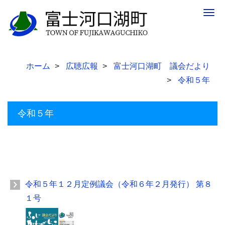
Togg
navig
ホーム
広聴広報
富士河口湖町 議会だより
令和５年
令和５年
令和５年１２月定例議会（令和６年２月発行） 第８
１号