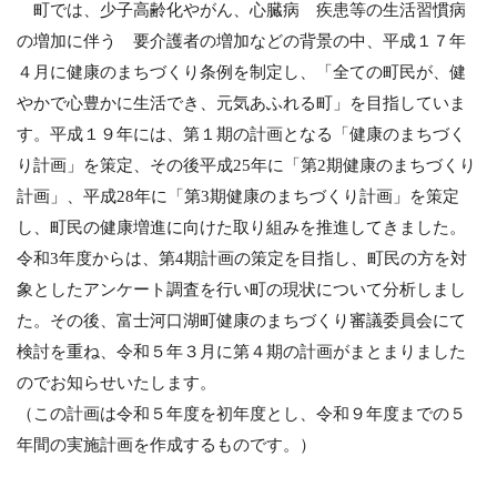
町では、少子高齢化やがん、心臓病 疾患等の生活習慣病
の増加に伴う 要介護者の増加などの背景の中、平成１７年
４月に健康のまちづくり条例を制定し、「全ての町民が、健
やかで心豊かに生活でき、元気あふれる町」を目指していま
す。平成１９年には、第１期の計画となる「健康のまちづく
り計画」を策定、その後平成
25
年に「第
2
期健康のまちづくり
計画」、平成
28
年に「第
3
期健康のまちづくり計画」を策定
し、町民の健康増進に向けた取り組みを推進してきました。
令和
3
年度からは、第4期計画の策定を目指し、町民の方を対
象としたアンケート調査を行い町の現状について分析しまし
た。
その後、富士河口湖町健康のまちづくり審議委員会にて
検討を重ね、令和５年３月に第４期の計画がまとまりました
のでお知らせいたします。
（この計画は令和５年度を初年度とし、令和９年度までの５
年間の実施計画を作成するものです。）