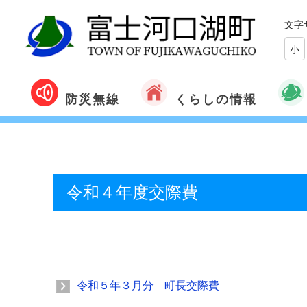
文字
小
くらしの情報
防災無線
令和４年度交際費
令和５年３月分 町長交際費