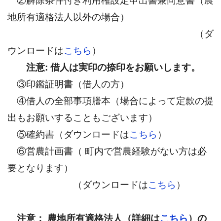
②解除条件付き利用権設定申出書兼同意書（農
地所有適格法人以外の場合）
（ダ
ウンロードは
こちら
）
注意: 借人は実印の捺印をお願いします。
③印鑑証明書（借人の方）
④借人の全部事項謄本（場合によって定款の提
出もお願いすることもございます）
⑤確約書（ダウンロードは
こちら
）
⑥営農計画書（ 町内で営農経験がない方は必
要となります）
（ダウンロードは
こちら
）
注意： 農地所有適格法人（詳細は
こちら
）の