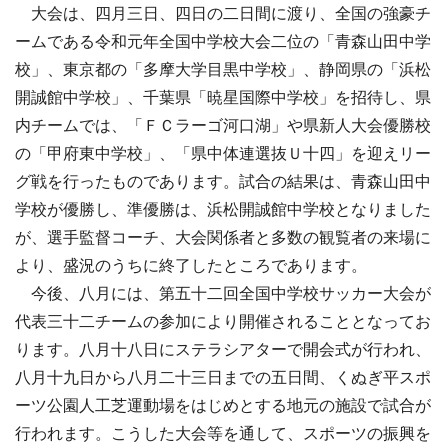
大会は、四月三日、四日の二日間に渡り、全国の強豪チ
ームである令和元年全国中学校大会二位の「青森山田中学
校」、東京都の「多摩大学目黒中学校」、静岡県の「浜松
開誠館中学校」、千葉県「暁星国際中学校」を招待し、県
内チームでは、「ＦＣラーゴ河口湖」や県新人大会優勝校
の「甲府東中学校」、「県中体連選抜Ｕ十四」を迎えリー
グ戦を行ったものであります。試合の結果は、青森山田中
学校が優勝し、準優勝は、浜松開誠館中学校となりました
が、選手監督コーチ、大会関係者と多数の観覧者の来場に
より、盛況のうちに終了したところであります。
今後、八月には、第五十二回全国中学校サッカー大会が
代表三十二チームの参加により開催されることとなってお
ります。八月十八日にステラシアターで開会式が行われ、
八月十九日から八月二十三日までの五日間、くぬぎ平スポ
ーツ公園人工芝運動場をはじめとする地元の施設で試合が
行われます。こうした大会等を通して、スポーツの振興を