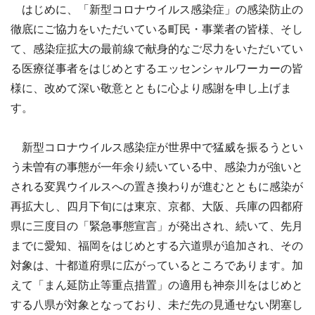
はじめに、「新型コロナウイルス感染症」の感染防止の
徹底にご協力をいただいている町民・事業者の皆様、そし
て、感染症拡大の最前線で献身的なご尽力をいただいてい
る医療従事者をはじめとするエッセンシャルワーカーの皆
様に、改めて深い敬意とともに心より感謝を申し上げま
す。
新型コロナウイルス感染症が世界中で猛威を振るうとい
う未曽有の事態が一年余り続いている中、感染力が強いと
される変異ウイルスへの置き換わりが進むとともに感染が
再拡大し、四月下旬には東京、京都、大阪、兵庫の四都府
県に三度目の「緊急事態宣言」が発出され、続いて、先月
までに愛知、福岡をはじめとする六道県が追加され、その
対象は、十都道府県に広がっているところであります。加
えて「まん延防止等重点措置」の適用も神奈川をはじめと
する八県が対象となっており、未だ先の見通せない閉塞し