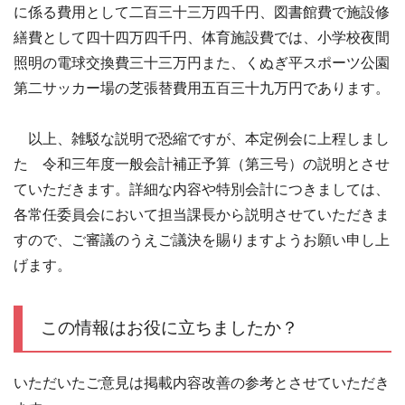
に係る費用として二百三十三万四千円、図書館費で施設修
繕費として四十四万四千円、体育施設費では、小学校夜間
照明の電球交換費三十三万円また、くぬぎ平スポーツ公園
第二サッカー場の芝張替費用五百三十九万円であります。
以上、雑駁な説明で恐縮ですが、本定例会に上程しまし
た 令和三年度一般会計補正予算（第三号）の説明とさせ
ていただきます。詳細な内容や特別会計につきましては、
各常任委員会において担当課長から説明させていただきま
すので、ご審議のうえご議決を賜りますようお願い申し上
げます。
この情報はお役に立ちましたか？
いただいたご意見は掲載内容改善の参考とさせていただき