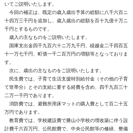
いてご説明いたします。
今回の補正は、既定の歳入歳出予算の総額に八千六百ニ
十四万三千円を追加し、歳入歳出の総額を百十九億十万ニ
千円とするものです。
歳入の主なものをご説明いたします。
国庫支出金四千九百六十ニ万九千円、繰越金二千四百五
十一万七千円、町債一千二百万円の増額等となっておりま
す。
次に、歳出の主なものをご説明いたします。
民生費では、子育て生活支援特別給付金（その他の子育
て世帯分）とその支給に要する経費を含め、四千九百三十
二万一千円であります。
消防費では、避難所用床マットの購入費として百二十五
万円であります。
教育費では、学校建設費で勝山小学校の増改築に伴う設
計費千六百万円、公民館費で、中央公民館等の修繕、整備