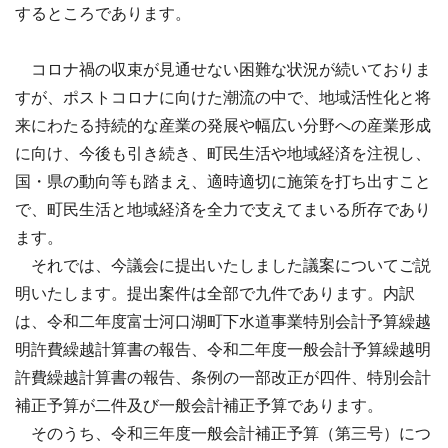
するところであります。
コロナ禍の収束が見通せない困難な状況が続いておりま
すが、ポストコロナに向けた潮流の中で、地域活性化と将
来にわたる持続的な産業の発展や幅広い分野への産業形成
に向け、今後も引き続き、町民生活や地域経済を注視し、
国・県の動向等も踏まえ、適時適切に施策を打ち出すこと
で、町民生活と地域経済を全力で支えてまいる所存であり
ます。
それでは、今議会に提出いたしました議案についてご説
明いたします。提出案件は全部で九件であります。内訳
は、令和二年度富士河口湖町下水道事業特別会計予算繰越
明許費繰越計算書の報告、令和二年度一般会計予算繰越明
許費繰越計算書の報告、条例の一部改正が四件、特別会計
補正予算が二件及び一般会計補正予算であります。
そのうち、令和三年度一般会計補正予算（第三号）につ