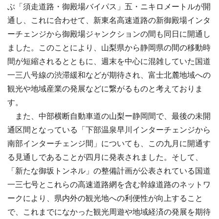
ぶ「須走道路・御殿場バイパス」五・ニキロメートルが開
通し、これに合わせて、新東名高速道路の新御殿場インタ
ーチェンジから御殿場ジャンクションの間も同日に開通し
ました。このことにより、山梨県から静岡県の間の移動時
間が短縮されるとともに、週末を中心に混雑していた国道
一三八号線の渋滞緩和などが期待され、富士北麓地域への
観光や地域産業の発展などに繋がるものと考えておりま
す。
また、中部横断自動車道の山梨ー静岡間で、最後の未開
通区間となっている「下部温泉早川インターチェンジから
南部インターチェンジ間」についても、この九月に開通す
る見通しであることが四月に発表されました。そして、
「新たな御坂トンネル」の整備計画が公表されている国道
一三七号とこれらの高速道路網を含む幹線道路のネットワ
ークにより、県内外の観光地への利便性が向上すること
で、これまでになかった観光周遊や地域経済の発展を期待