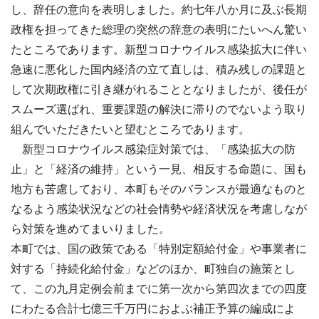
し、辞任の意向を表明しました。約七年八か月に及ぶ長期
政権を担ってきた総理の突然の辞意の表明にたいへん驚い
たところであります。新型コロナウイルス感染拡大に伴い
急速に悪化した国内経済の立て直しは、積み残しの課題と
して次期政権に引き継がれることとなりましたが、後任が
スムーズ選ばれ、重要課題の解決に滞りのでないよう取り
組んでいただきたいと望むところであります。
新型コロナウイルス感染症対策では、「感染拡大の防
止」と「経済の維持」という一見、相反する命題に、国も
地方も苦慮しており、本町もそのバランスが最適なものと
なるよう感染状況などの社会情勢や経済状況を考慮しなが
ら対策を進めてまいりました。
本町では、国の政策である「特別定額給付金」や事業者に
対する「持続化給付金」などのほか、町独自の施策とし
て、この九月定例会前までに第一次から第四次までの四度
にわたる合計七億三千万円におよぶ補正予算の編成によ