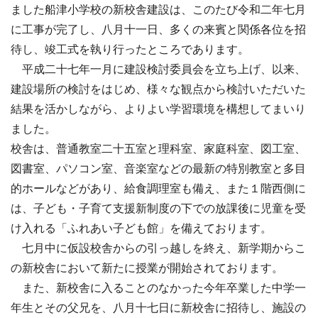
ました船津小学校の新校舎建設は、このたび令和二年七月
に工事が完了し、八月十一日、多くの来賓と関係各位を招
待し、竣工式を執り行ったところであります。
平成二十七年一月に建設検討委員会を立ち上げ、以来、
建設場所の検討をはじめ、様々な観点から検討いただいた
結果を活かしながら、よりよい学習環境を構想してまいり
ました。
校舎は、普通教室二十五室と理科室、家庭科室、図工室、
図書室、パソコン室、音楽室などの最新の特別教室と多目
的ホールなどがあり、給食調理室も備え、また１階西側に
は、子ども・子育て支援新制度の下での放課後に児童を受
け入れる「ふれあい子ども館」を備えております。
七月中に仮設校舎からの引っ越しを終え、新学期からこ
の新校舎において新たに授業が開始されております。
また、新校舎に入ることのなかった今年卒業した中学一
年生とその父兄を、八月十七日に新校舎に招待し、施設の