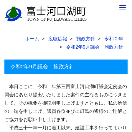
Togg
navig
ホーム
広聴広報
施政方針
令和２年
令和2年9月議会 施政方針
令和2年9月議会 施政方針
本日ここに、令和二年第三回富士河口湖町議会定例会の
開会にあたり提出いたしました案件の主なるものにつきま
して、その概要を御説明申し上げますとともに、私の所信
の一端を申し上げ、議員各位並びに町民の皆様のご理解と
ご協力をお願い申し上げます。
平成三十一年一月に着工以来、建設工事を行ってまいり