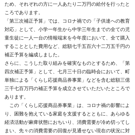
ため、それぞれの方に一人あたり二万円の給付を行ったと
ころであります。
「第三次補正予算」では、コロナ禍での「子供達への教育
対応」として、小学一年生から中学三年生までの全ての児
童生徒に一人一台の情報端末を今年度において、全て購入
することとした費用など、総額七千五百六十二万五千円の
補正予算を編成しました。
さらに、こうした取り組みを確実なものとするため、「第
四次補正予算」として、七月三十日の臨時会において、町
単独による「くらし応援商品券事業」などを含む総額三億
三千七百万円の補正予算を成立させていただいたところで
あります。
この「くらし応援商品券事業」は、コロナ禍の影響によ
り、困難を抱えている家庭を支援するとともに、あらゆる
経済活動が麻痺状態におちいり、消費需要が冷め切ってし
まい、先々の消費需要の回復が見通せない現在の状況に対