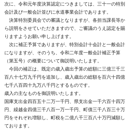
次に、令和元年度決算認定につきましては、三十一の特別
会計及び一般会計並びに水道事業会計であります。
決算特別委員会での審議となりますが、各担当課長等か
ら説明をさせていただきますので、ご審議のうえ認定を賜
りますようお願い申し上げます。
次に補正予算でありますが、特別会計十会計と一般会計
になりますが、そのうち、令和二年度一般会計補正予算
（第五号）の概要について御説明いたします。
今回の補正は、既定の歳入歳出予算の総額に三億三千三
百八十七万九千円を追加し、歳入歳出の総額を百六十四億
七千八百四十九万八千円とするものです。
歳入の主なものを御説明いたします。
国庫支出金四百五十二万一千円、県支出金一千六百十四万
円、繰越金四億三千八百一万一千円、町債三千八百三十万
円をそれぞれ増額し、町税を二億八千三百八十万円減額し
ております。