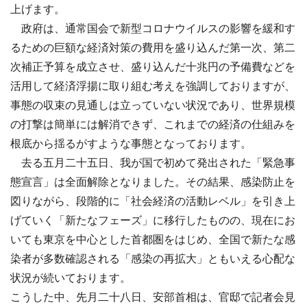
上げます。
政府は、通常国会で新型コロナウイルスの影響を緩和す
るための巨額な経済対策の費用を盛り込んだ第一次、第二
次補正予算を成立させ、盛り込んだ十兆円の予備費などを
活用して経済浮揚に取り組む考えを強調しておりますが、
事態の収束の見通しは立っていない状況であり、世界規模
の打撃は簡単には解消できず、これまでの経済の仕組みを
根底から揺るがすような事態となっております。
去る五月二十五日、我が国で初めて発出された「緊急事
態宣言」は全面解除となりました。その結果、感染防止を
図りながら、段階的に「社会経済の活動レベル」を引き上
げていく「新たなフェーズ」に移行したものの、現在にお
いても東京を中心とした首都圏をはじめ、全国で新たな感
染者が多数確認される「感染の再拡大」ともいえる心配な
状況が続いております。
こうした中、先月二十八日、安部首相は、官邸で記者会見