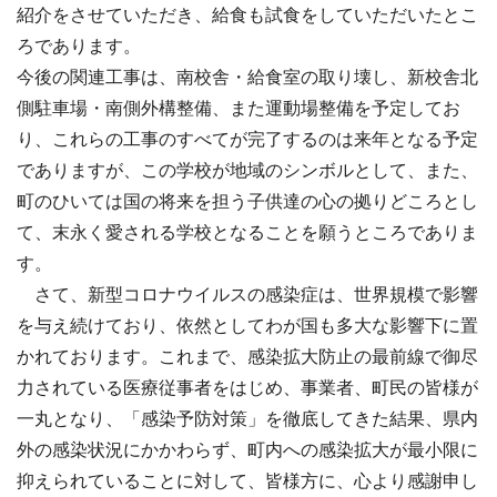
紹介をさせていただき、給食も試食をしていただいたとこ
ろであります。
今後の関連工事は、南校舎・給食室の取り壊し、新校舎北
側駐車場・南側外構整備、また運動場整備を予定してお
り、これらの工事のすべてが完了するのは来年となる予定
でありますが、この学校が地域のシンボルとして、また、
町のひいては国の将来を担う子供達の心の拠りどころとし
て、末永く愛される学校となることを願うところでありま
す。
さて、新型コロナウイルスの感染症は、世界規模で影響
を与え続けており、依然としてわが国も多大な影響下に置
かれております。これまで、感染拡大防止の最前線で御尽
力されている医療従事者をはじめ、事業者、町民の皆様が
一丸となり、「感染予防対策」を徹底してきた結果、県内
外の感染状況にかかわらず、町内への感染拡大が最小限に
抑えられていることに対して、皆様方に、心より感謝申し