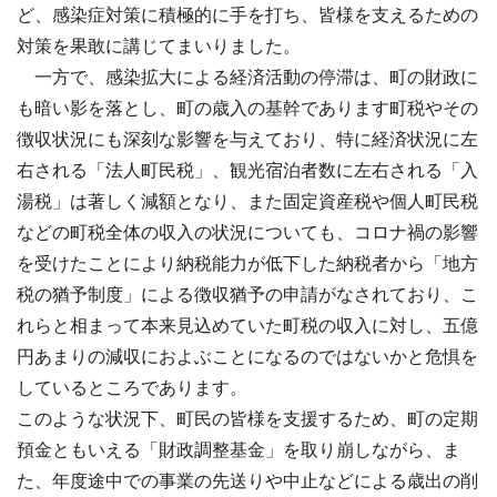
ど、感染症対策に積極的に手を打ち、皆様を支えるための
対策を果敢に講じてまいりました。
一方で、感染拡大による経済活動の停滞は、町の財政に
も暗い影を落とし、町の歳入の基幹であります町税やその
徴収状況にも深刻な影響を与えており、特に経済状況に左
右される「法人町民税」、観光宿泊者数に左右される「入
湯税」は著しく減額となり、また固定資産税や個人町民税
などの町税全体の収入の状況についても、コロナ禍の影響
を受けたことにより納税能力が低下した納税者から「地方
税の猶予制度」による徴収猶予の申請がなされており、こ
れらと相まって本来見込めていた町税の収入に対し、五億
円あまりの減収におよぶことになるのではないかと危惧を
しているところであります。
このような状況下、町民の皆様を支援するため、町の定期
預金ともいえる「財政調整基金」を取り崩しながら、ま
た、年度途中での事業の先送りや中止などによる歳出の削