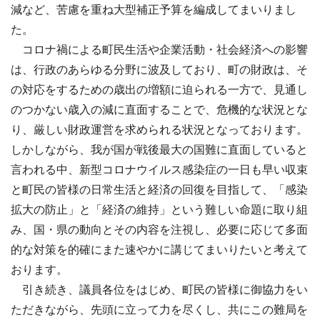
減など、苦慮を重ね大型補正予算を編成してまいりまし
た。
コロナ禍による町民生活や企業活動・社会経済への影響
は、行政のあらゆる分野に波及しており、町の財政は、そ
の対応をするための歳出の増額に迫られる一方で、見通し
のつかない歳入の減に直面することで、危機的な状況とな
り、厳しい財政運営を求められる状況となっております。
しかしながら、我が国が戦後最大の国難に直面していると
言われる中、新型コロナウイルス感染症の一日も早い収束
と町民の皆様の日常生活と経済の回復を目指して、「感染
拡大の防止」と「経済の維持」という難しい命題に取り組
み、国・県の動向とその内容を注視し、必要に応じて多面
的な対策を的確にまた速やかに講じてまいりたいと考えて
おります。
引き続き、議員各位をはじめ、町民の皆様に御協力をい
ただきながら、先頭に立って力を尽くし、共にこの難局を