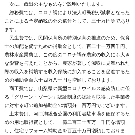
次に、歳出の主なものをご説明いたします。
総務費では、コロナ禍により法人町民税が減収となった
ことによる予定納税の分の還付として、三千万円等であり
ます。
民生費では、民間保育所の特別保育の推進のため、保育
士の加配を促すための補助金として、百二十一万四千円、
農林水産業費は、この度のコロナ禍が農家の収入にも大き
な影響を与えたことから、農家が著しく減収に見舞われた
際の収入を補填する収入保険に加入することを促進するた
めの補助金百六十四万八千円を増額しております。
商工費では、山梨県の新型コロナウイルス感染防止に係
る「グリーン・ゾーン」認証制度の認証を取得した事業者
に対する町の追加補助金の増額分二百万円でございます。
土木費は、河口湖総合公園の利用者駐車場を確保するた
めの用地取得費として、一億二百三十五万一千円を増額
し、住宅リフォーム補助金を百五十万円増額しておりま