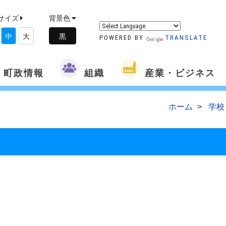
サイズ
背景色
中
大
POWERED BY
TRANSLATE
町政情報
組織
産業・ビジネス
ホーム
学校