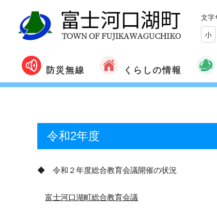
文字
小
くらしの情報
防災無線
令和2年度
◆ 令和２年度総合教育会議開催の状況
富士河口湖町総合教育会議