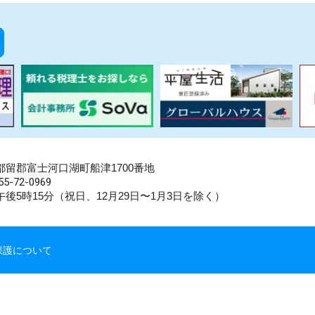
県南都留郡富士河口湖町船津1700番地
5-72-0969
後5時15分（祝日、12月29日〜1月3日を除く）
保護について