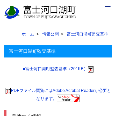
Togg
navig
ホーム
情報公開
富士河口湖町監査基準
富士河口湖町監査基準
■富士河口湖町監査基準（201KB）
PDFファイル閲覧にはAdobe Acrobat Readerが必要と
なります。