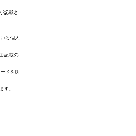
が記載さ
ている個人
面記載の
カードを所
。
ます。