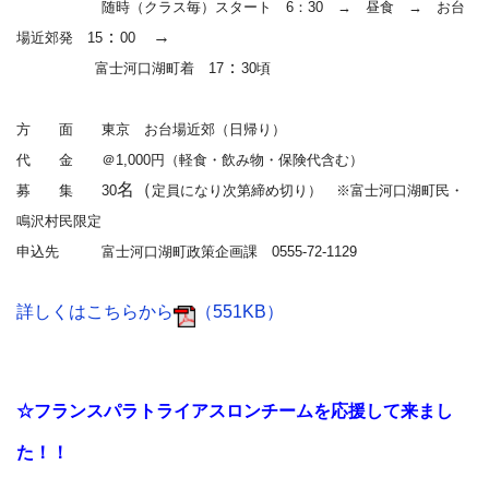
随時（クラス毎）スタート 6：30 → 昼食 → お台
：
→
場近郊発
15
00
：
富士河口湖町着
17
30頃
方 面 東京 お台場近郊（日帰り）
代 金 ＠1,000円（軽食・飲み物・保険代含む）
名（
募 集 30
定員になり次第締め切り） ※富士河口湖町民・
鳴沢村民限定
申込先 富士河口湖町政策企画課 0555-72-1129
詳しくはこちらから
（551KB）
☆フランスパラトライアスロンチームを応援して来まし
た！！