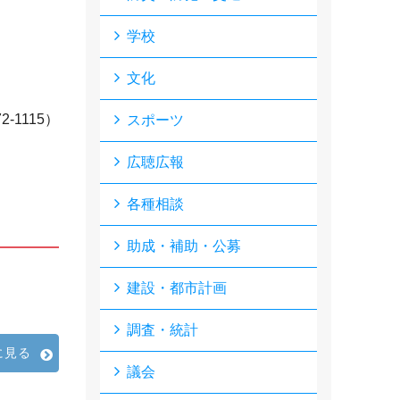
学校
文化
72
‐
1115
）
スポーツ
広聴広報
各種相談
助成・補助・公募
建設・都市計画
調査・統計
に見る
議会