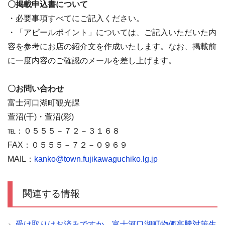
〇掲載申込書について
・必要事項すべてにご記入ください。
・「アピールポイント」については、ご記入いただいた内
容を参考にお店の紹介文を作成いたします。なお、掲載前
に一度内容のご確認のメールを差し上げます。
〇お問い合わせ
富士河口湖町観光課
萱沼(千)・萱沼(彩)
℡
：０５５５－７２－３１６８
FAX：０５５５－７２－０９６９
MAIL：
kanko@town.fujikawaguchiko.lg.jp
関連する情報
受け取りはお済みですか 富士河口湖町物価高騰対策生