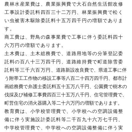
農林水産業費は、農業振興費で大石自然生活館改修
工事設計委託料四百三十二万円、林業振興費で松く
い虫被害木駆除委託料十五万四千円の増額でありま
す。
商工費は、野鳥の森事業費で工事に伴う委託料四十
六万円の増額であります。
土木費は、土木総務費で、道路用地等の分筆登記委
託料の百八十三万四千円、道路維持費で町道除雪委
託料等三千六百万円、
道路新設改良費で、県道工事に伴
う附帯工工作物の移設工事等八百二十四万四千円、都市計
画総務費で弁護士委託料五十五万八千円、公園費で樹木の
伐採及び補修工事費四百三十五万八千円、住宅管理費で、
町営住宅の消火器購入等二十六万円の増額であります。
教育費は、小学校管理費で、小学校への空調設備整
備に伴う実施設計委託料等二千百九十六万七千円、
中学校管理費で、中学校への空調設備整備に伴う実