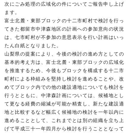
次にごみ処理の広域化の件についてご報告申し上げ
ます。
富士北麓・東部ブロックの十二市町村で検討を行っ
てきた都留市中津森地区の計画への参加意向の状況
は、七市町村が不参加の意思表示を行い計画はいっ
たん白紙となりました。
山梨県の提案により、今後の検討の進め方としての
基本的考え方は、富士北麓・東部ブロックの広域化
を推進するため、今後もブロックを構成する十二市
町村による枠組みを堅持し検討を進めることや、改
めてブロック内での他の建設適地についても検討を
行うとともに、中津森計画については、候補地とし
て更なる経費の縮減が可能か精査し、新たな建設適
地と比較するなど幅広く候補地の検討を一年以内に
進めることとして、これまでとは別の組織を立ち上
げて平成三十一年四月から検討を行うこととなって