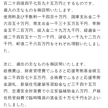
百二十四億四千七百九十五万円とするものです。
歳入の主なものを御説明いたします。
使用料及び手数料一千四百十万円、国庫支出金二千
六百五十万円、県支出金一千三十五万五千円、寄附
金五千二百万円、繰入金二十九万九千円、繰越金一
億二千四百五十一万一千円、諸収入一千九十二万六
千円、町債二千六百万円をそれぞれ増額いたしまし
た。
次に、歳出の主なものを御説明いたします。
総務費は、財産管理費でふるさと応援寄附基金積立
金二千四百七十五万円、企画費でふるさと応援寄附
金謝礼、新築住宅建築等奨励金など三千四十五万
円、交通安全対策費で小立安協補助金八万円、戸籍
住民登録費で臨時職員の賃金五十万七千円を計上い
たしました。