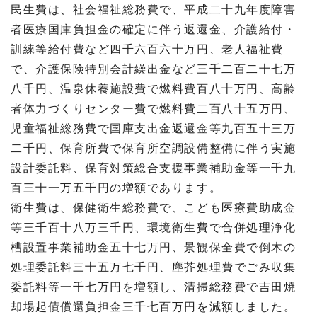
民生費は、社会福祉総務費で、平成二十九年度障害
者医療国庫負担金の確定に伴う返還金、介護給付・
訓練等給付費など四千六百六十万円、老人福祉費
で、介護保険特別会計繰出金など三千二百二十七万
八千円、温泉休養施設費で燃料費百八十万円、高齢
者体力づくりセンター費で燃料費二百八十五万円、
児童福祉総務費で国庫支出金返還金等九百五十三万
二千円、保育所費で保育所空調設備整備に伴う実施
設計委託料、保育対策総合支援事業補助金等一千九
百三十一万五千円の増額であります。
衛生費は、保健衛生総務費で、こども医療費助成金
等三千百十八万三千円、環境衛生費で合併処理浄化
槽設置事業補助金五十七万円、景観保全費で倒木の
処理委託料三十五万七千円、塵芥処理費でごみ収集
委託料等一千七万円を増額し、清掃総務費で吉田焼
却場起債償還負担金三千七百万円を減額しました。