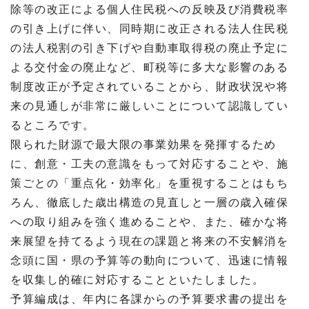
除等の改正による個人住民税への反映及び消費税率
の引き上げに伴い、同時期に改正される法人住民税
の法人税割の引き下げや自動車取得税の廃止予定に
よる交付金の廃止など、町税等に多大な影響のある
制度改正が予定されていることから、財政状況や将
来の見通しが非常に厳しいことについて認識してい
るところです。
限られた財源で最大限の事業効果を発揮するため
に、創意・工夫の意識をもって対応することや、施
策ごとの「重点化・効率化」を重視することはもち
ろん、徹底した歳出構造の見直しと一層の歳入確保
への取り組みを強く進めることや、また、確かな将
来展望を持てるよう現在の課題と将来の不安解消を
念頭に国・県の予算等の動向について、迅速に情報
を収集し的確に対応することといたしました。
予算編成は、年内に各課からの予算要求書の提出を