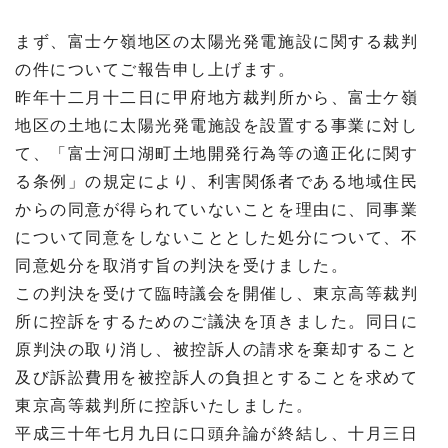
まず、富士ケ嶺地区の太陽光発電施設に関する裁判
の件についてご報告申し上げます。
昨年十二月十二日に甲府地方裁判所から、富士ケ嶺
地区の土地に太陽光発電施設を設置する事業に対し
て、「富士河口湖町土地開発行為等の適正化に関す
る条例」の規定により、利害関係者である地域住民
からの同意が得られていないことを理由に、同事業
について同意をしないこととした処分について、不
同意処分を取消す旨の判決を受けました。
この判決を受けて臨時議会を開催し、東京高等裁判
所に控訴をするためのご議決を頂きました。同日に
原判決の取り消し、被控訴人の請求を棄却すること
及び訴訟費用を被控訴人の負担とすることを求めて
東京高等裁判所に控訴いたしました。
平成三十年七月九日に口頭弁論が終結し、十月三日