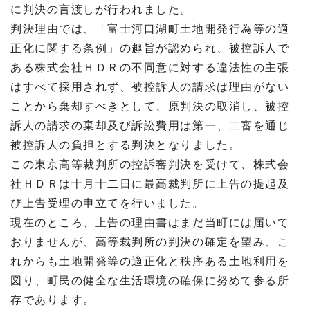
に判決の言渡しが行われました。
判決理由では、「富士河口湖町土地開発行為等の適
正化に関する条例」の趣旨が認められ、被控訴人で
ある株式会社ＨＤＲの不同意に対する違法性の主張
はすべて採用されず、被控訴人の請求は理由がない
ことから棄却すべきとして、原判決の取消し、被控
訴人の請求の棄却及び訴訟費用は第一、二審を通じ
被控訴人の負担とする判決となりました。
この東京高等裁判所の控訴審判決を受けて、株式会
社ＨＤＲは十月十二日に最高裁判所に上告の提起及
び上告受理の申立てを行いました。
現在のところ、上告の理由書はまだ当町には届いて
おりませんが、高等裁判所の判決の確定を望み、こ
れからも土地開発等の適正化と秩序ある土地利用を
図り、町民の健全な生活環境の確保に努めて参る所
存であります。