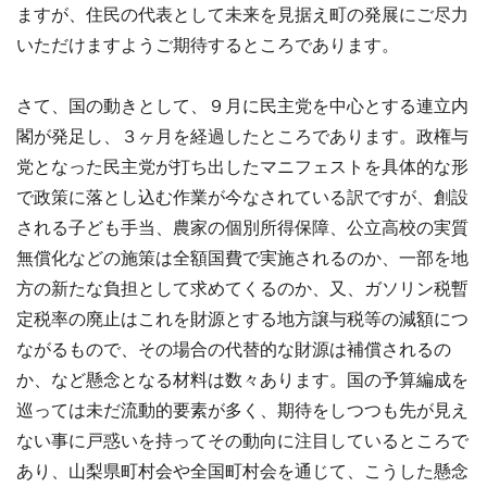
ますが、住民の代表として未来を見据え町の発展にご尽力
いただけますようご期待するところであります。
さて、国の動きとして、９月に民主党を中心とする連立内
閣が発足し、３ヶ月を経過したところであります。政権与
党となった民主党が打ち出したマニフェストを具体的な形
で政策に落とし込む作業が今なされている訳ですが、創設
される子ども手当、農家の個別所得保障、公立高校の実質
無償化などの施策は全額国費で実施されるのか、一部を地
方の新たな負担として求めてくるのか、又、ガソリン税暫
定税率の廃止はこれを財源とする地方譲与税等の減額につ
ながるもので、その場合の代替的な財源は補償されるの
か、など懸念となる材料は数々あります。国の予算編成を
巡っては未だ流動的要素が多く、期待をしつつも先が見え
ない事に戸惑いを持ってその動向に注目しているところで
あり、山梨県町村会や全国町村会を通じて、こうした懸念