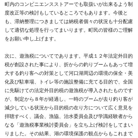
町内のコンビニエンスストアーでも取扱いが出来るよう制
度改正等の検討もしているところでもあります。今後と
も、滞納整理につきましては納税者個々の状況も十分配慮
して適切な処理を行ってまいります。町民の皆様のご理解
をお願い申し上げます。
次に、遊漁税についてであります。平成１２年法定外目的
税が創設された事により、折からの釣りブームもあって増
大する釣り客への対策として河口湖周辺の環境の保全・美
化及び駐車場、トイレ等の施設整備に充てる目的で、全国
に先駆けての法定外目的税の遊漁税が導入されたものです
が、制定から８年が経過し、一時のブームが去り釣り客が
減少している状況から目的税の在り方について広く意見を
拝聴すべく、議会、漁協、治水委員会及び学識経験者から
なる「遊漁税事業検討委員会」を立ち上げ検討をしてまい
りました。その結果、湖の環境保護の観点からもこれまで