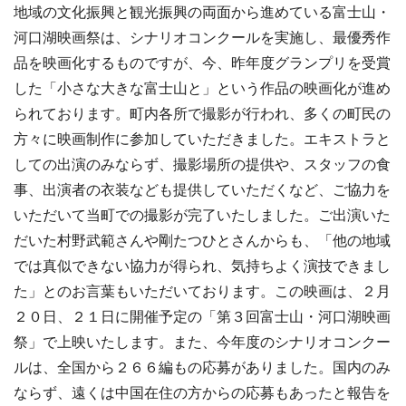
地域の文化振興と観光振興の両面から進めている富士山・
河口湖映画祭は、シナリオコンクールを実施し、最優秀作
品を映画化するものですが、今、昨年度グランプリを受賞
した「小さな大きな富士山と」という作品の映画化が進め
られております。町内各所で撮影が行われ、多くの町民の
方々に映画制作に参加していただきました。エキストラと
しての出演のみならず、撮影場所の提供や、スタッフの食
事、出演者の衣装なども提供していただくなど、ご協力を
いただいて当町での撮影が完了いたしました。ご出演いた
だいた村野武範さんや剛たつひとさんからも、「他の地域
では真似できない協力が得られ、気持ちよく演技できまし
た」とのお言葉もいただいております。この映画は、２月
２０日、２１日に開催予定の「第３回富士山・河口湖映画
祭」で上映いたします。また、今年度のシナリオコンクー
ルは、全国から２６６編もの応募がありました。国内のみ
ならず、遠くは中国在住の方からの応募もあったと報告を