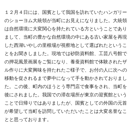
１２月４日には、国賓として我国を訪れていたハンガリー
のショーヨム大統領が当町にお見えになりました。大統領
は自然環境に大変関心を持たれている方ということであり
まして、当町の豊かな自然環境の中にある古い家屋を再現
した西湖いやしの里根場が視察地として選ばれたというこ
とをお聞きしました。現地では砂防資料館、工芸八号館で
の押花風景画展をご覧になり、養蚕資料館で体験されたザ
ル作りに大変興味を持たれたご様子で、お付の人に次への
移動を促されるまで夢中になって手を動かされておりまし
た。この後、町内のほうとう専門店で食事をされ、当町を
後にされました。我国での滞在場所が東京の迎賓館という
ことで日帰りではありましたが、国賓としての外国の元首
が希望して当町を訪問していただいたことは大変名誉なこ
とと思っております。