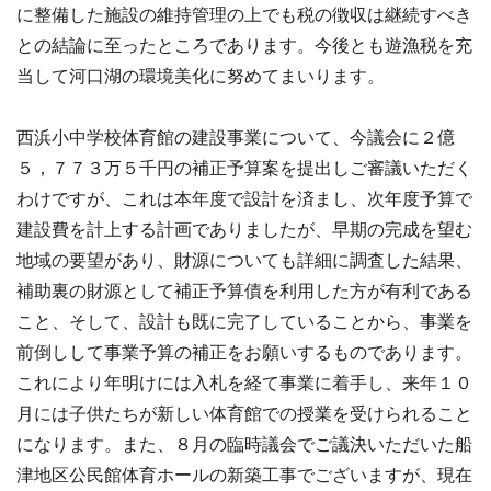
に整備した施設の維持管理の上でも税の徴収は継続すべき
との結論に至ったところであります。今後とも遊漁税を充
当して河口湖の環境美化に努めてまいります。
西浜小中学校体育館の建設事業について、今議会に２億
５，７７３万５千円の補正予算案を提出しご審議いただく
わけですが、これは本年度で設計を済まし、次年度予算で
建設費を計上する計画でありましたが、早期の完成を望む
地域の要望があり、財源についても詳細に調査した結果、
補助裏の財源として補正予算債を利用した方が有利である
こと、そして、設計も既に完了していることから、事業を
前倒しして事業予算の補正をお願いするものであります。
これにより年明けには入札を経て事業に着手し、来年１０
月には子供たちが新しい体育館での授業を受けられること
になります。また、８月の臨時議会でご議決いただいた船
津地区公民館体育ホールの新築工事でございますが、現在