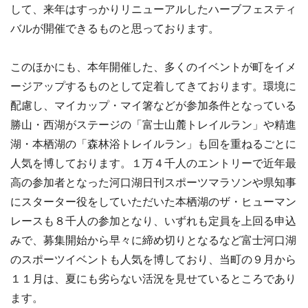
して、来年はすっかりリニューアルしたハーブフェスティ
バルが開催できるものと思っております。
このほかにも、本年開催した、多くのイベントが町をイメ
ージアップするものとして定着してきております。環境に
配慮し、マイカップ・マイ箸などが参加条件となっている
勝山・西湖がステージの「富士山麓トレイルラン」や精進
湖・本栖湖の「森林浴トレイルラン」も回を重ねるごとに
人気を博しております。１万４千人のエントリーで近年最
高の参加者となった河口湖日刊スポーツマラソンや県知事
にスターター役をしていただいた本栖湖のザ・ヒューマン
レースも８千人の参加となり、いずれも定員を上回る申込
みで、募集開始から早々に締め切りとなるなど富士河口湖
のスポーツイベントも人気を博しており、当町の９月から
１１月は、夏にも劣らない活況を見せているところであり
ます。