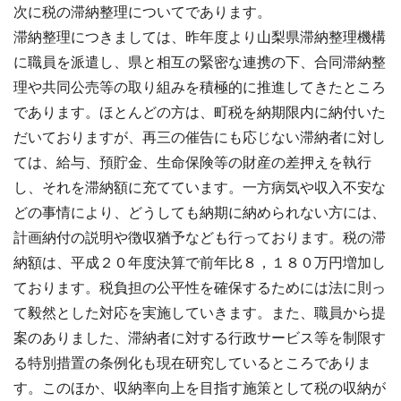
次に税の滞納整理についてであります。
滞納整理につきましては、昨年度より山梨県滞納整理機構
に職員を派遣し、県と相互の緊密な連携の下、合同滞納整
理や共同公売等の取り組みを積極的に推進してきたところ
であります。ほとんどの方は、町税を納期限内に納付いた
だいておりますが、再三の催告にも応じない滞納者に対し
ては、給与、預貯金、生命保険等の財産の差押えを執行
し、それを滞納額に充てています。一方病気や収入不安な
どの事情により、どうしても納期に納められない方には、
計画納付の説明や徴収猶予なども行っております。税の滞
納額は、平成２０年度決算で前年比８，１８０万円増加し
ております。税負担の公平性を確保するためには法に則っ
て毅然とした対応を実施していきます。また、職員から提
案のありました、滞納者に対する行政サービス等を制限す
る特別措置の条例化も現在研究しているところでありま
す。このほか、収納率向上を目指す施策として税の収納が