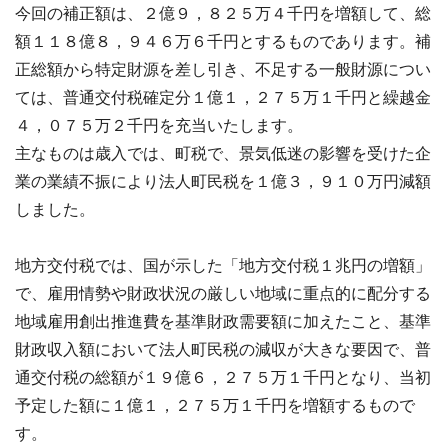
今回の補正額は、２億９，８２５万４千円を増額して、総
額１１８億８，９４６万６千円とするものであります。補
正総額から特定財源を差し引き、不足する一般財源につい
ては、普通交付税確定分１億１，２７５万１千円と繰越金
４，０７５万２千円を充当いたします。
主なものは歳入では、町税で、景気低迷の影響を受けた企
業の業績不振により法人町民税を１億３，９１０万円減額
しました。
地方交付税では、国が示した「地方交付税１兆円の増額」
で、雇用情勢や財政状況の厳しい地域に重点的に配分する
地域雇用創出推進費を基準財政需要額に加えたこと、基準
財政収入額において法人町民税の減収が大きな要因で、普
通交付税の総額が１９億６，２７５万１千円となり、当初
予定した額に１億１，２７５万１千円を増額するもので
す。