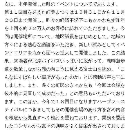
次に、本年開催した町のイベントについてであります。
第１１回目を迎えた紅葉まつりは１０月３１日から１１月
２３日まで開催し、昨今の経済不況下にもかかわらず昨年
を上回る約２２万人のお客様に訪れていただきました。今
回は開催場所について、地区議員をはじめとして、地域の
方々による熱心な議論をいただき、新しい試みとしてイベ
ントエリアを点から面へと拡大して開催しました。この結
果、来場者が北岸バイパスいっぱいに広がって、湖畔遊歩
道を散策しながら湖の向こうに見える富士山を眺め、「こ
んなにすばらしい場所があったのか」との感動の声を耳に
しました。また、多くの町民の方々からも「今回は会場を
抜本的に見直して成功だった」との意見もいただいており
ます。このほか、今年で１８回目になりますハーブフェス
ティバルにつきましてもその開催会場のあり方を含め内容
を根底から見直すべく検討を重ねております。業務を委託
したコンサルから数々の興味を引く提案が出されておりま