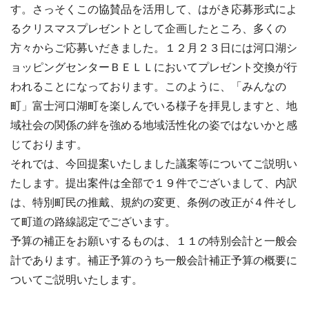
す。さっそくこの協賛品を活用して、はがき応募形式によ
るクリスマスプレゼントとして企画したところ、多くの
方々からご応募いだきました。１２月２３日には河口湖シ
ョッピングセンターＢＥＬＬにおいてプレゼント交換が行
われることになっております。このように、「みんなの
町」富士河口湖町を楽しんでいる様子を拝見しますと、地
域社会の関係の絆を強める地域活性化の姿ではないかと感
じております。
それでは、今回提案いたしました議案等についてご説明い
たします。提出案件は全部で１９件でございまして、内訳
は、特別町民の推戴、規約の変更、条例の改正が４件そし
て町道の路線認定でございます。
予算の補正をお願いするものは、１１の特別会計と一般会
計であります。補正予算のうち一般会計補正予算の概要に
ついてご説明いたします。