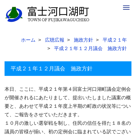
Togg
navig
ホーム
広聴広報
施政方針
平成２１年
平成２１年１２月議会 施政方針
平成２１年１２月議会 施政方針
本日、ここに、平成２１年第４回富士河口湖町議会定例会
が開催されるにあたりまして、提出いたしました議案の概
要と、あわせて平成２１年度上半期の町政の状況等につい
て、ご報告をさせていただきます。
１０月の激しい選挙戦を制し、住民の信任を得た１８名の
議員の皆様が揃い、初の定例会に臨まれている訳でござい