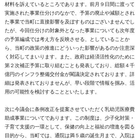
材料を訴えているところであります。前月９日間に渡って
実施された事業仕分けのなかで、予算の廃止や減額とされ
た事業で当町に直接影響を及ぼすものはございませんでし
たが、今回仕分けの対象外となった事業についても次年度
の予算編成では考え方を反映させる、としていることか
ら、当町の政策の推進にどういった影響があるのか注意深
く対応してまいります。また、政府は経済活性化のために
第２次補正予算に取り組むことも発表しており、総額４千
億円のインフラ整備交付金が閣議決定されております、詳
細は発表されておりませんが、早い段階で情報を掴み、活
用の可能性を検討することといたします。
次に今議会に条例改正を提案させていただく乳幼児医療費
助成事業についてであります。この制度は、少子化対策・
子育て支援の一環として、保健の向上と福祉の増進を図る
目的から、当町では、通院は満５歳の誕生月まで、入院は