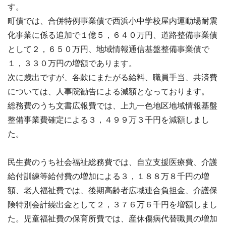
す。
町債では、合併特例事業債で西浜小中学校屋内運動場耐震
化事業に係る追加で１億５，６４０万円、道路整備事業債
として２，６５０万円、地域情報通信基盤整備事業債で
１，３３０万円の増額であります。
次に歳出ですが、各款にまたがる給料、職員手当、共済費
については、人事院勧告による減額となっております。
総務費のうち文書広報費では、上九一色地区地域情報基盤
整備事業費確定による３，４９９万３千円を減額しまし
た。
民生費のうち社会福祉総務費では、自立支援医療費、介護
給付訓練等給付費の増加による３，１８８万８千円の増
額、老人福祉費では、後期高齢者広域連合負担金、介護保
険特別会計繰出金として２，３７６万６千円を増額しまし
た。児童福祉費の保育所費では、産休傷病代替職員の増加