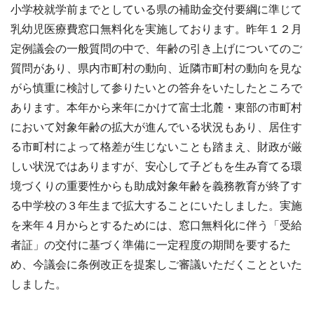
小学校就学前までとしている県の補助金交付要綱に準じて
乳幼児医療費窓口無料化を実施しております。昨年１２月
定例議会の一般質問の中で、年齢の引き上げについてのご
質問があり、県内市町村の動向、近隣市町村の動向を見な
がら慎重に検討して参りたいとの答弁をいたしたところで
あります。本年から来年にかけて富士北麓・東部の市町村
において対象年齢の拡大が進んでいる状況もあり、居住す
る市町村によって格差が生じないことも踏まえ、財政が厳
しい状況ではありますが、安心して子どもを生み育てる環
境づくりの重要性からも助成対象年齢を義務教育が終了す
る中学校の３年生まで拡大することにいたしました。実施
を来年４月からとするためには、窓口無料化に伴う「受給
者証」の交付に基づく準備に一定程度の期間を要するた
め、今議会に条例改正を提案しご審議いただくことといた
しました。