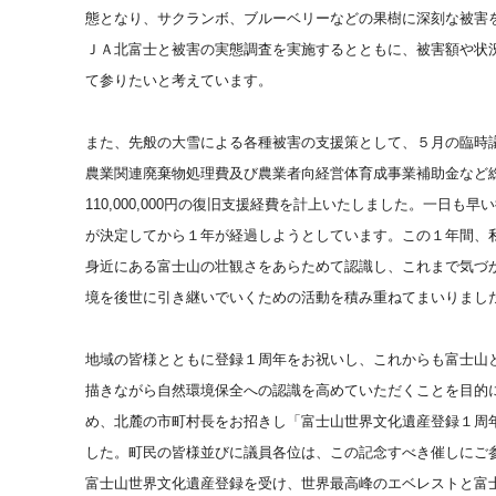
態となり、サクランボ、ブルーベリーなどの果樹に深刻な被害
ＪＡ北富士と被害の実態調査を実施するとともに、被害額や状
て参りたいと考えています。
また、先般の大雪による各種被害の支援策として、５月の臨時
農業関連廃棄物処理費及び農業者向経営体育成事業補助金など
110,000,000円の復旧支援経費を計上いたしました。一日も
が決定してから１年が経過しようとしています。この１年間、
身近にある富士山の壮観さをあらためて認識し、これまで気づ
境を後世に引き継いでいくための活動を積み重ねてまいりまし
地域の皆様とともに登録１周年をお祝いし、これからも富士山
描きながら自然環境保全への認識を高めていただくことを目的
め、北麓の市町村長をお招きし「富士山世界文化遺産登録１周
した。町民の皆様並びに議員各位は、この記念すべき催しにご
富士山世界文化遺産登録を受け、世界最高峰のエベレストと富