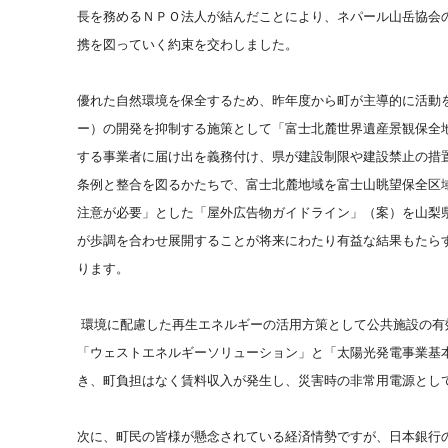
長を務めるＮＰＯ法人が結んだことにより、ネパール山岳協会
携を図っていく約束を交わしました。
優れた自然環境を保全するため、昨年度から町が主導的に活動
ー）の開発を抑制する施策として「富士北麓世界遺産景観保全
する事業者に届け出を義務付け、県が建設制限や建設禁止の措
条例と整合を図るかたちで、富士北麓地域を富士山眺望保全区
注意が必要」とした「屋外広告物ガイドライン」（案）を山梨
が歩調を合わせ展開することが将来にわたり有益な結果もたら
ります。
環境に配慮した再生エネルギーの活用方策として公共施設の有
「ウェストエネルギーソリューション」と「太陽光発電事業基
き、町負担はなく賃料収入が発生し、災害時の非常用電源とし
次に、町民の皆様が懸念されている経済情勢ですが、日本銀行