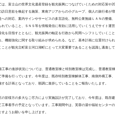
は、富士山の世界文化遺産登録を観光振興につなげていくための対応策や
2
の訪日意欲を喚起する施策、東南アジアからの小グループ、個人の旅行者が増
徒への対応、案内サインやサービスの多言語化、無料公衆無線ＬＡＮの整備、
られていること、ＳＮＳ等を情報発信に有効に活用していくうえでサイト運営
着化を目指すとともに、観光振興の軸足を行政から民間へシフトしていくこと
れ、機能強化に関する取り組みが求められる。など、基本計画に位置付けられ
くことが観光立町富士河口湖町にとって大変重要であることを認識し邁進して
築工事の進捗状況については、普通教室棟と特別教室棟は完成し、普通教室棟
て準備を行っています。今年度は、既存特別教室棟解体工事、南側外構工事、
施する計画となっており、順調に進捗していることをご報告いたします。
区の皆様方の多大なご尽力により実施設計が完了しており、今年度は、既存建
て工事着手の予定となっています。工事期間中は、芙蓉の湯や福祉センターの
ますようお願いを申し上げます。