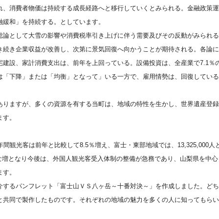
れ、消費者物価は持続する成長経路へと移行していくとみられる。金融政策運
融緩和」を持続する。としています。
総論として大雪の影響や消費税率引き上げに伴う需要及びその反動がみられる
き続き企業収益が改善し、次第に景気回復へ向かうことが期待される。各論に
宅建設、家計消費支出は、前年を上回っている。設備投資は、全産業で
7.1
は「下降」または「均衡」となって」いる一方で、雇用情勢は、回復している
ありますが、多くの資源を有する当町は、地域の特性を生かし、世界遺産登録
ます。
間観光客は前年と比較して8.5％増え、富士・東部地域では、13,325,000人
大幅な増となり今後は、外国人観光客受入体制の整備が急務であり、山梨県を中
ます。
介するパンフレット「富士山ＶＳ八ヶ岳～十番対決～」を作成しました。どち
と共同で製作したものです。それぞれの地域の魅力を多くの人に知ってもらい