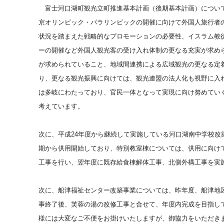
富士河口湖町観光立町推進基本計画（後期基本計画）について
京オリンピック・パラリンピックの開催に向けて外国人旅行者
状況を踏まえた戦略的なプロモーションの必要性、イスラム教
ーの開催など外国人観光客の受け入れ体制の更なる充実が求め
が求められていること、地域間連携による広域観光の更なる定
り、更なる観光振興に向けては、観光連盟の法人化も視野に入
は多岐にわたっており、官民一体となって実現に向け努めてい
考えています。
次に、平成
24年度から継続して実施している河口湖南中学校改
期から供用開始しており、特別教室棟については、供用に向け
工事を行い、翌年度に既存給食棟解体工事、北側外構工事を実
次に、船津福祉センター改築事業については、昨年度、船津地
事終了後、芙蓉の湯の改修工事と合せて、年度内完成を目指し
様には大変なご不便をお掛けいたしますが、御協力をいただき