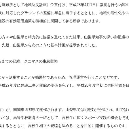
避難所として地域防災計画に位置付け、平成28年4月1日に譲渡を行う内容
競技に対応したグラウンドの整備に早急に着手するとともに、地域の活性化や
施設の有効活用施策を積極的に展開して参る所存であります。
の方々や山梨県と精力的に協議を重ねてきた結果、山梨県知事の深い御配慮の
、先般、山梨県から次のような基本計画が提示されました。
るまでの経緯、クニマスの生息実態
ながら活用することが効果的であるため、管理運営を行うことなどです。
平成
27年度に建設工事と開館の準備を完了し、平成28年度当初に供用開始を
イ）が、南関東四都県で開催されます。山梨県では8競技が開催され、町では7
ーハイは、高等学校教育の一環として、高校生に広くスポーツ実践の機会を与
成するとともに、高校生相互の親睦を深めることを目的に開催するものです。