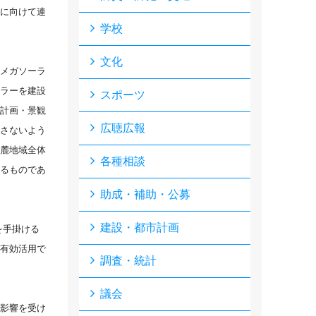
に向けて連
学校
文化
メガソーラ
ラーを建設
スポーツ
計画・景観
広聴広報
さないよう
麓地域全体
各種相談
るものであ
助成・補助・公募
建設・都市計画
を手掛ける
有効活用で
調査・統計
議会
影響を受け