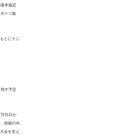
の基本協定
スポーツ振
もとにクニ
目指す予定
月31日か
え、技能の向
大会を支え