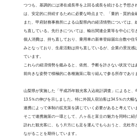
つつも、基調的には潜在成長率を上回る成長を続けると予想さ
は、安定的に持続するために必要な時点まで、「量的・質的金
また、甲府財務事務所による山梨県内の経済情勢については、
ち直している。先行きについては、輸出関連企業等を中心に引
個人消費は、持ち直しており、乗用車の新車登録届出台数や住
みとなっており、生産活動は持ち直しているが、企業の景況感
ています。
これらの経済情勢を鑑みると、依然、予断を許さない状況では
前向きな姿勢で積極的に各種施策に取り組んで参る所存であり
山梨県が実施した「平成
25年観光客入込統計調査」によると、年
13.5％の伸びを示しました。特に外国人宿泊客は34.5％の
連携によって体制の拡充策を講じていく必要があると考えてい
そこで連携施策の一環として、八ヶ岳と富士の魅力を同時に紹
訪れた観光客に、もう片方にも足を運んでもらおうと、北杜市
ながることを期待しています。