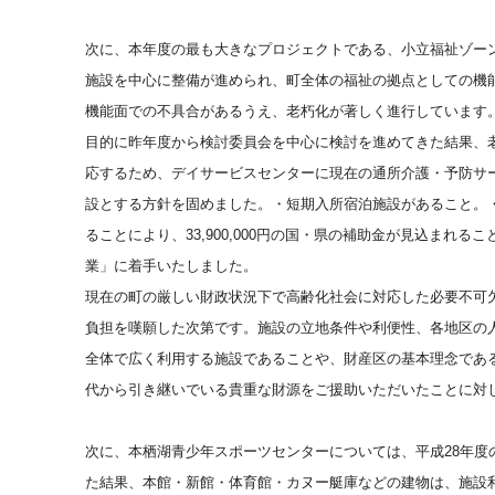
次に、本年度の最も大きなプロジェクトである、小立福祉ゾー
施設を中心に整備が進められ、町全体の福祉の拠点としての機
機能面での不具合があるうえ、老朽化が著しく進行しています
目的に昨年度から検討委員会を中心に検討を進めてきた結果、
応するため、デイサービスセンターに現在の通所介護・予防サ
設とする方針を固めました。・短期入所宿泊施設があること。
ることにより、33,900,000円の国・県の補助金が見込ま
業」に着手いたしました。
現在の町の厳しい財政状況下で高齢化社会に対応した必要不可
負担を嘆願した次第です。施設の立地条件や利便性、各地区の
全体で広く利用する施設であることや、財産区の基本理念であ
代から引き継いでいる貴重な財源をご援助いただいたことに対
次に、本栖湖青少年スポーツセンターについては、平成
28年
た結果、本館・新館・体育館・カヌー艇庫などの建物は、施設