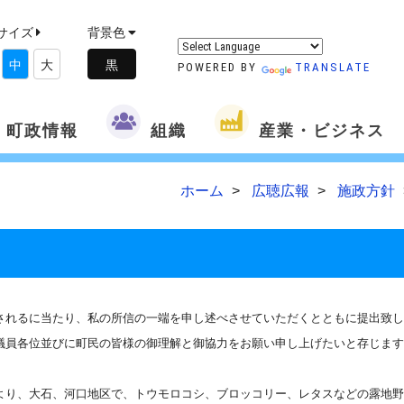
サイズ
背景色
中
大
POWERED BY
TRANSLATE
町政情報
組織
産業・ビジネス
ホーム
広聴広報
施政方針
されるに当たり、私の所信の一端を申し述べさせていただくとともに提出致し
議員各位並びに町民の皆様の御理解と御協力をお願い申し上げたいと存じます
より、大石、河口地区で、トウモロコシ、ブロッコリー、レタスなどの露地野