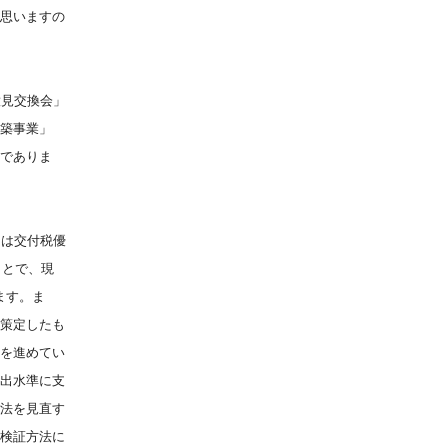
思いますの
意見交換会」
築事業」
でありま
間は交付税優
ことで、現
ます。ま
策定したも
を進めてい
出水準に支
法を見直す
検証方法に