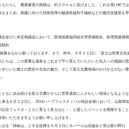
をもたらし、農業被害の面積は、約２０ｈａに及びました。これを受け町では
況をまとめ、再建に向けた技術指導や融資斡旋利子補給などの復旧支援策を早
議会並びに本定例議会において、西湖漁業協同組合雪害補助金、除雪関連補償
総額約
早い復興を心から願っております。
さて、昨年、６月２２日に「富士山世界文化
私たちは、この貴重な遺産をこれまで守り育んでいただいた先人への感謝の思
かずにいた郷土の歴史や文化の魅力、そして富士北麓地域のかけがえのない豊
た。
とともに歩み続ける富士北麓がさらに世界遺産にふさわしい地域となるような
に来る６月２２日に、
2014ハーブフェスティバル特設会場において、山梨県
年記念フェスタ～ともに育もう富士山と～」と題したイベントを開催すること
参加いただきますようお願い申し上げます。
士山を「姉妹山」とする提携を６月３日にネパール山岳協会と登山家の野口 