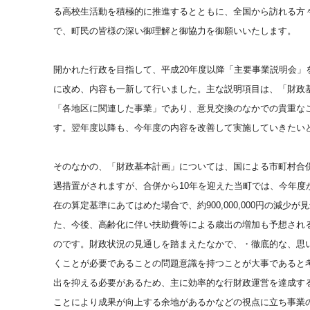
る高校生活動を積極的に推進するとともに、全国から訪れる方
で、町民の皆様の深い御理解と御協力を御願いいたします。
開かれた行政を目指して、平成
20年度以降「主要事業説明会
に改め、内容も一新して行いました。主な説明項目は、「財政
「各地区に関連した事業」であり、意見交換のなかでの貴重な
す。翌年度以降も、今年度の内容を改善して実施していきたい
そのなかの、「財政基本計画」については、国による市町村合
遇措置がされますが、合併から10年を迎えた当町では、今年度
在の算定基準にあてはめた場合で、約900,000,000円の
た、今後、高齢化に伴い扶助費等による歳出の増加も予想され
のです。財政状況の見通しを踏まえたなかで、・徹底的な、思
くことが必要であることの問題意識を持つことが大事であると
出を抑える必要があるため、主に効率的な行財政運営を達成す
ことにより成果が向上する余地があるかなどの視点に立ち事業