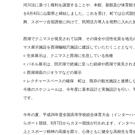
河川法に基づく権利を譲渡することや、本館、新館及び体育館を
を6月4日に山梨県と締結しました。これを受け、町では公式
興、スポーツ合宿誘致に向けて、民間活力導入を視野に入れた
西湖でクニマスが発見されて以降、その保全や活性化策を地元
マス展示施設を西湖蝙蝠穴施設に建設していただくこととなり
○ 生体展示は、クニマスと西湖に生息している魚種
○ パネル展示は、田沢湖で絶滅に至った経緯や西湖で発見され
○ 西湖湖底のジオラマなどの展示
○ レクチャースペースの確保 町は、既存の観光施設と連携し
今後のスケジュールは、今年度に基本設計と実施設計を行い、
です。
今年の夏、平成
26年度全国高等学校総合体育大会（インターハ
らボート競技、8月7日からカヌー競技が行われます。インタ
上とスポーツ精神の高揚を図り、心身ともに健全な高校生を育