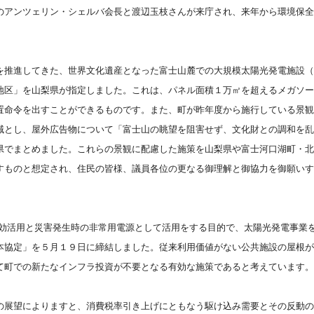
のアンツェリン・シェルバ会長と渡辺玉枝さんが来庁され、来年から環境保全
を推進してきた、世界文化遺産となった富士山麓での大規模太陽光発電施設（
地区」を山梨県が指定しました。これは、パネル面積１万㎡を超えるメガソー
置命令を出すことができるものです。また、町が昨年度から施行している景観
域とし、屋外広告物について「富士山の眺望を阻害せず、文化財との調和を乱
県でまとめました。これらの景観に配慮した施策を山梨県や富士河口湖町・北
すものと想定され、住民の皆様、議員各位の更なる御理解と御協力を御願いす
効活用と災害発生時の非常用電源として活用をする目的で、太陽光発電事業
本協定」を５月１９日に締結しました。従来利用価値がない公共施設の屋根が
て町での新たなインフラ投資が不要となる有効な施策であると考えています。
の展望によりますと、消費税率引き上げにともなう駆け込み需要とその反動の