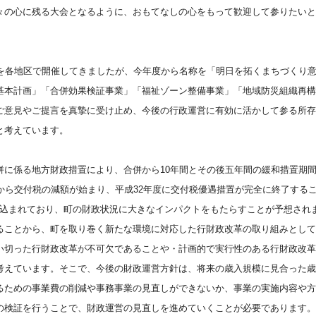
々の心に残る大会となるように、おもてなしの心をもって歓迎して参りたいと
」を各地区で開催してきましたが、今年度から名称を「明日を拓くまちづくり
基本計画」「合併効果検証事業」「福祉ゾーン整備事業」「地域防災組織再構
ご意見やご提言を真摯に受け止め、今後の行政運営に有効に活かして参る所存
と考えています。
併に係る地方財政措置により、合併から
10年間とその後五年間の緩和措置期
から交付税の減額が始まり、平成32年度に交付税優遇措置が完全に終了する
減少が見込まれており、町の財政状況に大きなインパクトをもたらすことが予想され
ることから、町を取り巻く新たな環境に対応した行財政改革の取り組みとして
い切った行財政改革が不可欠であることや・計画的で実行性のある行財政改革
考えています。そこで、今後の財政運営方針は、将来の歳入規模に見合った歳
るための事業費の削減や事務事業の見直しができないか、事業の実施内容や方
の検証を行うことで、財政運営の見直しを進めていくことが必要であります。