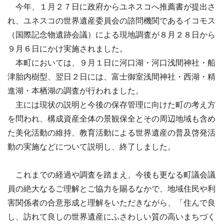
今年、１月２７日に政府からユネスコへ推薦書が提出さ
れ、ユネスコの世界遺産委員会の諮問機関であるイコモス
（国際記念物遺跡会議）による現地調査が８月２８日から
９月６日にかけ実施されました。
本町においては、９月１日に河口湖・河口浅間神社・船
津胎内樹型、翌日２日には、富士御室浅間神社・西湖・精
進湖・本栖湖の調査が行われました。
主には現状の説明と今後の保存管理に向けた町の考え方
を問われ、構成資産全体の景観保全とその周辺地域も含め
た美化活動の維持、教育活動による世界遺産の普及啓発活
動の実施などについて説明し、終了しました。
これまでの経過や調査を踏まえ、今後も更なる町議会議
員の絶大なるご理解とご協力を賜るなかで、地域住民や利
害関係者の合意形成と理解をいただきながら、「住んで良
し、訪れて良しの世界遺産にふさわしい質の高いまちづく