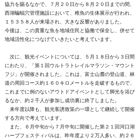
協力を賜るなかで、７月２０日から８月２０日までの間、
西湖蝙蝠穴管理施設において、稚魚の生体展示が行われ、
１５３５８人が来場され、大きな反響がありました。
今後は、この貴重な魚を地域住民と協働で保全し、併せて
地域活性化につなげていきたいと考えています。
次に、観光イベントについては、５月１８日から３日間
にわたり、「第１回ウルトラトレイルマラソン・マウント
フジ」が開催されました。これは、富士山麓の登山道、林
道の周回コース約１６０キロメートルを走破するもので、
これまでに例のないアウトドアイベントとして脚光を浴び
るなか、約２千人が参加し成功裏に終了しました。
来年度以降も、観光客誘致策の一環として継続して開催
する方向で考えています。
また、６月中旬から７月中旬に開催した第２１回河口湖
ハーブフェスティバルは、昨年度より２万人多い、約２６