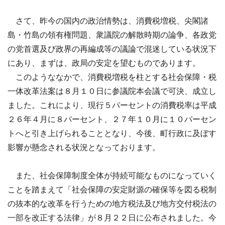
さて、昨今の国内の政治情勢は、消費税増税、尖閣諸
島・竹島の領有権問題、衆議院の解散時期の論争、各政党
の党首選及び政界の再編成等の議論で混迷している状況下
にあり、まずは、政局の安定を望むものであります。
このようななかで、消費税増税を柱とする社会保障・税
一体改革法案は８月１０日に参議院本会議で可決、成立し
ました。これにより、現行５パーセントの消費税率は平成
２６年４月に８パーセント、２７年１０月に１０パーセン
トへと引き上げられることとなり、今後、町行政に及ぼす
影響が懸念される状況となっております。
また、社会保障制度全体が持続可能なものになっていく
ことを踏まえて「社会保障の安定財源の確保等を図る税制
の抜本的な改革を行うための地方税法及び地方交付税法の
一部を改正する法律」が８月２２日に公布されました。今