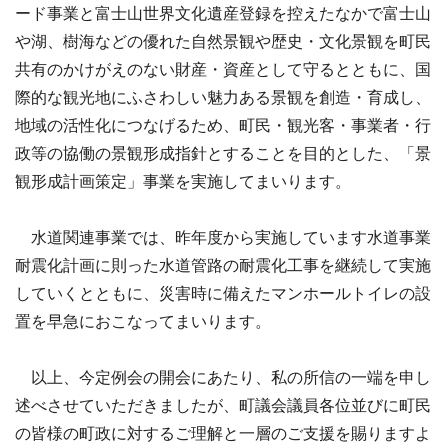
ード事業と富士山世界文化遺産登録を控えたなかで富士山
や湖、樹海などの優れた自然景観や歴史・文化景観を町民
共有のかけがえのない財産・資産として守るとともに、国
際的な観光地にふさわしい魅力ある景観を創造・育成し、
地域の活性化につなげるため、町民・観光客・事業者・行
政等の協働の景観形成指針とすることを目的とした、「景
観形成計画策定」事業を実施してまいります。
水道関連事業では、昨年度から実施しています水道事業
耐震化計画に則った水道管路の耐震化工事を継続して実施
していくとともに、災害時に備えたマンホールトイレの設
置を早急におこなってまいります。
以上、今定例会の開会にあたり、私の所信の一端を申し
述べさせていただきましたが、町議会議員各位並びに町民
の皆様の町政に対するご理解と一層のご支援を賜りますよ