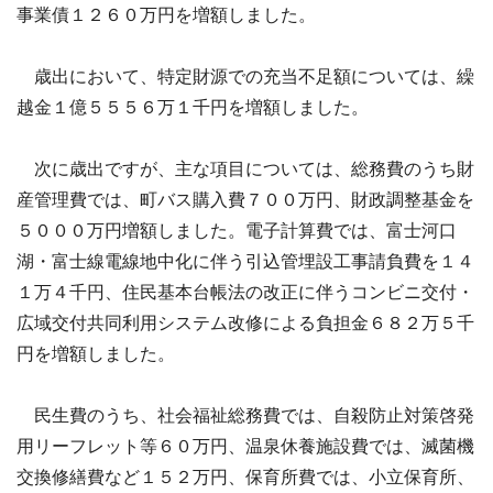
事業債１２６０万円を増額しました。
歳出において、特定財源での充当不足額については、繰
越金１億５５５６万１千円を増額しました。
次に歳出ですが、主な項目については、総務費のうち財
産管理費では、町バス購入費７００万円、財政調整基金を
５０００万円増額しました。電子計算費では、富士河口
湖・富士線電線地中化に伴う引込管埋設工事請負費を１４
１万４千円、住民基本台帳法の改正に伴うコンビニ交付・
広域交付共同利用システム改修による負担金６８２万５千
円を増額しました。
民生費のうち、社会福祉総務費では、自殺防止対策啓発
用リーフレット等６０万円、温泉休養施設費では、滅菌機
交換修繕費など１５２万円、保育所費では、小立保育所、