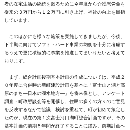
者の在宅生活の継続を図るために今年度から介護慰労金を
従来の３万円から１２万円に引き上げ、福祉の向上を目指
しています。
このほかにも様々な施策を実施してきましたが、今後、
下半期に向けてソフト・ハード事業の均衡を十分に考慮す
るうえで更に積極的に事業を推進してまいりたいと考えて
おります。
まず、総合計画後期基本計画の作成については、平成２
０年度に合併時の新町建設計画を基本に「富士山と湖と高
原のまち―日本の湖水地方―」を将来像とし、アンケート
調査・町政懇談会等を開催し、住民の多くの方々のご意見
を反映するなかで協議、検討を重ねて、町が初めて策定し
たのが、現在の第１次富士河口湖町総合計画ですが、その
基本計画の前期５年間が終了することに鑑み、前期計画へ