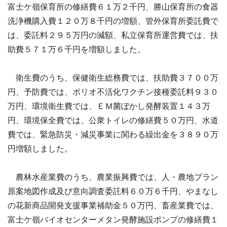
富士ケ嶺保育所の修繕費６１万２千円、勝山保育所の食器
洗浄機購入費１２０万８千円の増額、管外保育所委託費で
は、委託料２９５万円の減額、私立保育所運営費では、扶
助費５７１万６千円を増額しました。
衛生費のうち、保健衛生総務費では、扶助費３７００万
円、予防費では、ポリオ不活化ワクチン接種委託料９３０
万円、環境衛生費では、ＥＭ菌ぼかし発酵装置１４３万
円、環境保全費では、公衆トイレの修繕費５０万円、水道
費では、緊急防災・減災事業に関わる繰出金を３８９０万
円増額しました。
農林水産業費のうち、農業振興費では、人・農地プラン
原案地図作成及び意向調査委託料６０万６千円、やまなし
の花新商品開発支援事業補助金５０万円、畜産業費では、
富士ケ嶺バイオセンターメタン発酵施設ポンプの修繕費１