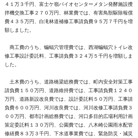
４１万３千円、富士ケ嶺バイオセンターメタン発酵施設攪
拌機交換工事２７０万円、林業費では、有害鳥獣駆除報償
費４３５万円、白滝林道補修工事請負費９５万７千円を増
額しました。
商工費のうち、蝙蝠穴管理費では、西湖蝙蝠穴トイレ改
修工事設計委託料、工事請負費３２４万５千円を増額しま
した。
土木費のうち、道路橋梁総務費では、町内安全対策工事
請負費１５０万円、道路維持費では、工事請負費１２４０
万円、道路新設改良費では、設計委託料５０万円、工事請
負費６００万円、河川改良費では、河川改修工事請負費３
００万円、都市計画総務費では、河口多目的広場利用計画
策定委託料１３０万円、公園費では、八木崎公園雨水配管
修繕費８３万３千円、下水道事業費では、緊急防災・減災