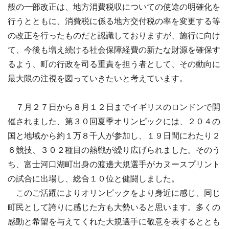
般の一部改正は、地方消費税収についての使途の明確化を
行うとともに、消費税に係る地方交付税の率を変更する等
の改正を行ったものだと認識しておりますが、施行に向け
て、今後も増え続ける社会保障経費の新たな財源を確保す
るよう、町の行政を司る重責を担う者として、その動向に
最大限の注視を図っていきたいと考えています。
７月２７日から８月１２日までイギリスのロンドンで開
催されました、第３０回夏季オリンピックには、２０４の
国と地域から約１万８千人が参加し、１９日間にわたり２
６競技、３０２種目の熱戦が繰り広げられました。そのう
ち、富士河口湖町出身の渡邊大規選手がカヌースプリント
の試合に出場し、総合１０位と健闘しました。
このご活躍によりオリンピックをより身近に感じ、同じ
町民として誇りに感じた方も大勢いると思います。多くの
感動と希望を与えてくれた大規選手に敬意を表するととも