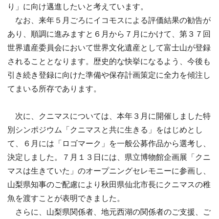
り」に向け邁進したいと考えています。
なお、来年５月ごろにイコモスによる評価結果の勧告が
あり、順調に進みますと６月から７月にかけて、第３７回
世界遺産委員会において世界文化遺産として富士山が登録
されることとなります。歴史的な快挙になるよう、今後も
引き続き登録に向けた準備や保存計画策定に全力を傾注し
てまいる所存であります。
次に、クニマスについては、本年３月に開催しました特
別シンポジウム「クニマスと共に生きる」をはじめとし
て、６月には「ロゴマーク」を一般公募作品から選考し、
決定しました。７月１３日には、県立博物館企画展「クニ
マスは生きていた」のオープニングセレモニーに参画し、
山梨県知事のご配慮により秋田県仙北市長にクニマスの稚
魚を渡すことが表明できました。
さらに、山梨県関係者、地元西湖の関係者のご支援、ご