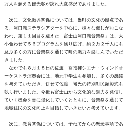
万人を超える観光客が訪れ大変盛況でありました。
次に、文化振興関係については、当町の文化の拠点であ
る、河口湖ステラシアターを中心に、様々な催しがおこな
われ、第１１回目を迎えた「富士山河口湖音楽祭」は、大
小合わせて５６プログラムを繰り広げ、約２万２千人にも
及ぶ多くの方に音楽祭を通じて町の魅力を楽しんでいただ
きました。
なかでも８月１８日の佐渡 裕指揮シエナ・ウィンドオ
ーケストラ演奏会には、地元中学生も参加し、多くの感銘
を与えていただき、併せて佐渡 裕氏の特別町民顕彰式も
執り行いました。今後も富士山から文化的な魅力を発信し
ていく機会を更に強化していくとともに、音楽祭を通じて
地域住民の文化向上を目指していきたいと考えています。
次に、教育関係については、予ねてからの懸念事項であ