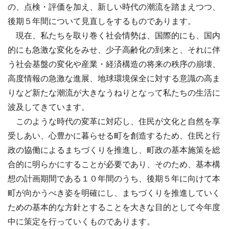
の、点検・評価を加え、新しい時代の潮流を踏まえつつ、
後期５年間について見直しをするものであります。
現在、私たちを取り巻く社会情勢は、国際的にも、国内
的にも急激な変化をみせ、少子高齢化の到来と、それに伴
う社会基盤の変化や産業・経済構造の将来の秩序の崩壊、
高度情報の急激な進展、地球環境保全に対する意識の高ま
りなど新たな潮流が大きなうねりとなって私たちの生活に
波及してきています。
このような時代の変革に対応し、住民が文化と自然を享
受しあい、心豊かに暮らせる町を創造するため、住民と行
政の協働によるまちづくりを推進し、町政の基本施策を総
合的に明らかにすることが必要であり、そのため、基本構
想の計画期間である１０年間のうち、後期５年に向けて本
町が向かうべき姿を明確にし、まちづくりを推進していく
ための基本的な方針とすることを大きな目的として今年度
中に策定を行っていくものであります。