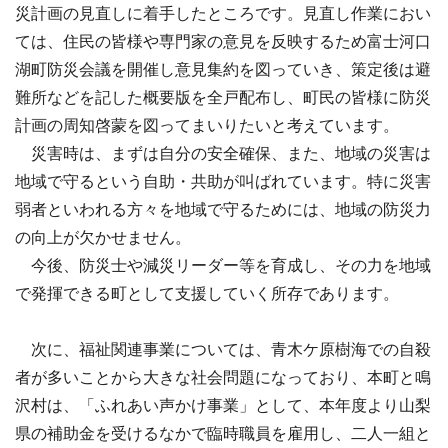
災計画の見直しに着手したところです。見直し作業におい
ては、住民の皆様や専門家の意見を反映するため富士河口
湖町防災会議を開催し意見集約を図っていき、策定後は避
難所などを記した概要版を全戸配布し、町民の皆様に防災
計画の周知啓蒙を図ってまいりたいと考えています。
災害時は、まずは自分の安全確保、また、地域の災害は
地域で守るという自助・共助が叫ばれています。特に災害
弱者といわれる方々を地域で守るためには、地域の防災力
の向上が欠かせません。
今後、防災士や減災リーダー等を育成し、その力を地域
で発揮できる町として支援していく所存であります。
次に、福祉関連事業については、青木ケ原樹海での自殺
者が多いことから大きな社会問題になっており、本町と鳴
沢村は、「ふれあい声かけ事業」として、本年度より山梨
県の補助金を受けるなかで臨時職員を雇用し、二人一組と