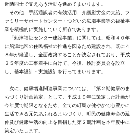
近隣同士で支えあう活動を進めてまいります。
その他、手話通訳者の有効活用、介護慰労金の支給、フ
ァミリーサポートセンター・つどいの広場事業等の福祉事
業を積極的に実施していく所存であります。
「船津福祉センター建設事業」に関しては、昭和４０年
に船津地区の住民福祉の推進を図るため建設され、既に４
８年が経過し、全面改築することが決定されており、平成
２５年度の工事着手に向けて、今後、検討委員会を設立
し、基本設計・実施設計を行ってまいります。
次に、健康増進関連事業については、「第２期健康のま
ちづくり計画策定」として、平成１９年に策定した計画が
今年度で期限となるため、全ての町民が健やかで心豊かに
生活できる元気あふれるまちづくり、町民の健康寿命の延
伸及び健康生活の向上を目指した第２期計画を本年度中に
策定いたします。