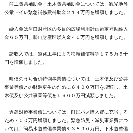
商工費県補助金・土木費県補助金については、観光地等
公衆トイレ緊急補修費補助金２１４万円を増額しました。
繰入金は河口財産区の多目的広場利用計画策定補助繰入
金６５万円、勝山財産区繰入金４０万円を増額しました。
諸収入では、道路工事による移転補償料等１７５万６千
円を増額しました。
町債のうち合併特例事業債については、土木債及び公共
事業等債との財源更生のために６４００万円を増額し、土
木債及び公共事業等債を５６６０万円減額しました。
過疎対策事業債については、町民バス購入費に充当する
ため７００万円増額しました。緊急防災・減災事業費につ
いては、簡易水道整備事業債を３８９０万円、下水道整備