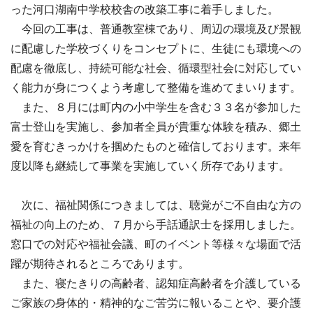
った河口湖南中学校校舎の改築工事に着手しました。
今回の工事は、普通教室棟であり、周辺の環境及び景観
に配慮した学校づくりをコンセプトに、生徒にも環境への
配慮を徹底し、持続可能な社会、循環型社会に対応してい
く能力が身につくよう考慮して整備を進めてまいります。
また、８月には町内の小中学生を含む３３名が参加した
富士登山を実施し、参加者全員が貴重な体験を積み、郷土
愛を育むきっかけを掴めたものと確信しております。来年
度以降も継続して事業を実施していく所存であります。
次に、福祉関係につきましては、聴覚がご不自由な方の
福祉の向上のため、７月から手話通訳士を採用しました。
窓口での対応や福祉会議、町のイベント等様々な場面で活
躍が期待されるところであります。
また、寝たきりの高齢者、認知症高齢者を介護している
ご家族の身体的・精神的なご苦労に報いることや、要介護