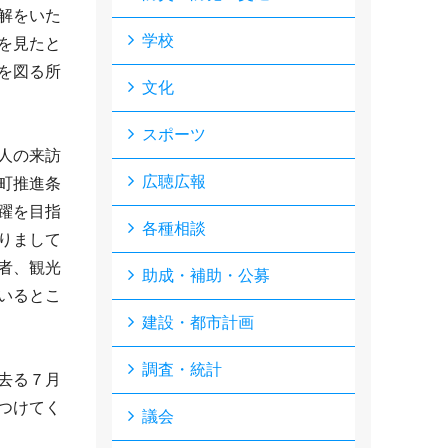
解をいた
学校
を見たと
を図る所
文化
スポーツ
人の来訪
広聴広報
町推進条
躍を目指
各種相談
りまして
者、観光
助成・補助・公募
いるとこ
建設・都市計画
調査・統計
去る７月
つけてく
議会