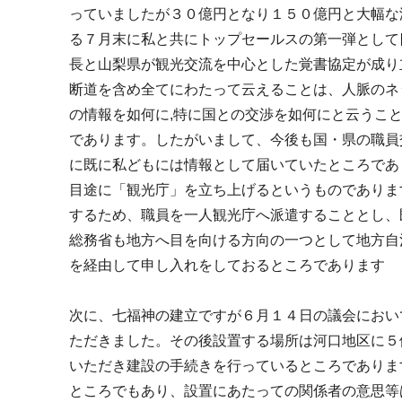
っていましたが３０億円となり１５０億円と大幅な
る７月末に私と共にトップセールスの第一弾として
長と山梨県が観光交流を中心とした覚書協定が成り
断道を含め全てにわたって云えることは、人脈のネ
の情報を如何に,特に国との交渉を如何にと云うこ
であります。したがいまして、今後も国・県の職員
に既に私どもには情報として届いていたところであ
目途に「観光庁」を立ち上げるというものでありま
するため、職員を一人観光庁へ派遣することとし、
総務省も地方へ目を向ける方向の一つとして地方自
を経由して申し入れをしておるところであります
次に、七福神の建立ですが６月１４日の議会におい
ただきました。その後設置する場所は河口地区に５
いただき建設の手続きを行っているところでありま
ところでもあり、設置にあたっての関係者の意思等