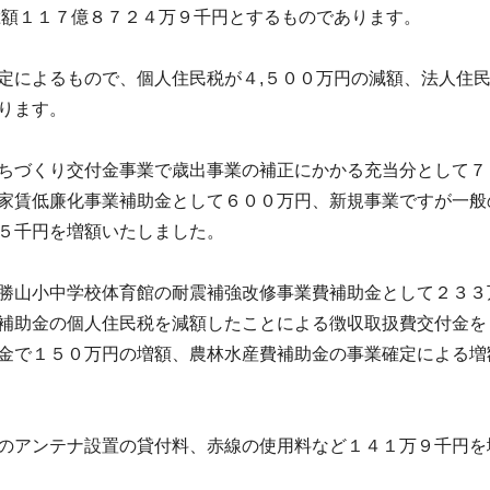
総額１１７億８７２４万９千円とするものであります。
定によるもので、個人住民税が４,５００万円の減額、法人住
ります。
ちづくり交付金事業で歳出事業の補正にかかる充当分として７
家賃低廉化事業補助金として６００万円、新規事業ですが一般
５千円を増額いたしました。
勝山小中学校体育館の耐震補強改修事業費補助金として２３３
補助金の個人住民税を減額したことによる徴収取扱費交付金を
金で１５０万円の増額、農林水産費補助金の事業確定による増
のアンテナ設置の貸付料、赤線の使用料など１４１万９千円を