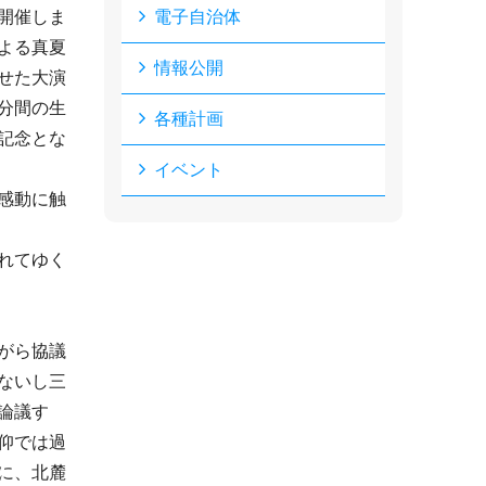
開催しま
電子自治体
よる真夏
情報公開
せた大演
分間の生
各種計画
記念とな
イベント
感動に触
れてゆく
がら協議
ないし三
論議す
仰では過
に、北麓