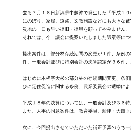
去る７月１６日新潟県中越沖で発生した「平成１９
にのぼり、家屋、道路、文教施設などにも大きな被
災地の一日も早い復旧・復興を願ってやみません。
それでは、今 議会に提案いたしました議案等につ
提出案件は、部分林存続期間の変更が１件、条例の
件、一般会計並びに特別会計の決算認定が３６件、
はじめに本栖字大杉の部分林の存続期間変更、条例
びに定住促進に関する条例、農業委員会の選挙によ
平成１８年の決算については、一般会計及び３６特
また、人事の同意案件は、教育委員、船津・大嵐財
次に、今回提出させていただいた補正予算のうち一