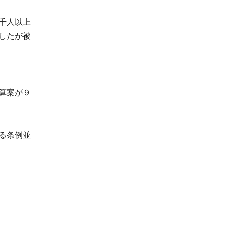
千人以上
したが被
算案が９
る条例並