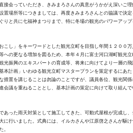
直接会っていただき、きみまろさんの真意がうかがえ深いご理
設置場所等につきましては、再度きみまろさんとの協議で決定
ぐりと共に七福神まつりまで、特に冬場の観光のパワーアップ
おこし」をキーワードとした観光立町を目指し年間１２００万
等への更なる増加を図るため、本年４月に富士河口湖町観光立
観光振興のエキスパートの育成等、将来に向けてより一層の飛
基本計画」いわゆる観光立町マスタープランを策定するにあた
な措置を講じることは勿論のことですが、議員各位、観光関係
進会議を重ねることとし、基本計画の策定に向けて取り組んで
であった雨天対策として施工してきた、可動式屋根が完成し、
大に行いました。式典には、イルカさんや江原啓之さんが駆け
た。