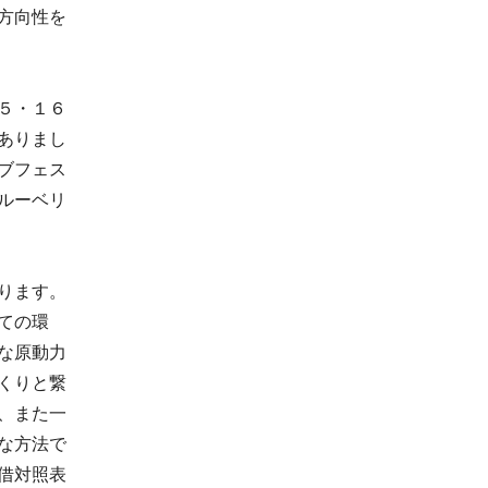
方向性を
５・１６
ありまし
ブフェス
ルーベリ
ります。
ての環
な原動力
くりと繋
、また一
な方法で
借対照表