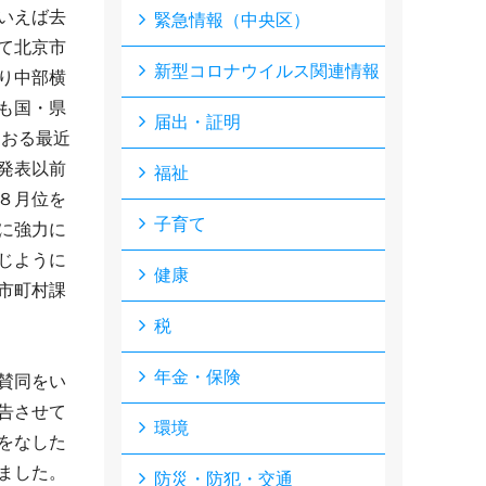
いえば去
緊急情報（中央区）
て北京市
新型コロナウイルス関連情報
り中部横
も国・県
届出・証明
ておる最近
発表以前
福祉
８月位を
子育て
に強力に
じように
健康
市町村課
税
年金・保険
賛同をい
告させて
環境
をなした
ました。
防災・防犯・交通