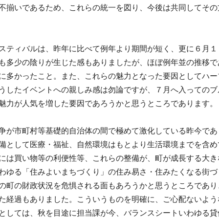
不揃いであるため、これらの統一を図り、今後は共同してその
スティバルは、昨年に比べて例年より期間が短く、更に６月１
も多少の陰りが生じた感もありましたが、ほぼ例年並の推移で
に多かったこと。また、これらの魅力となった要因としてハー
うしたイベントへの親しみ感は勿論ですが、７月へ入ってのブ
魅力が人気を増した要因であろうかと思うところであります。
争が市町村等基礎的自治体の間で極めて激化している昨今であ
備として医療・福祉、自然環境はもとより生活環境までを含め
には買い物等の利便性等、これらの整備が、町が成長する大き
わゆる「住みよいまちづくり」の住み易さ・住みたくなる街づ
の町の財政状況を危惧される面もあろうかと思うところであり
た経過もありました。こういうものを明確に、ご心配ないよう
としては、秋を目途に担当課が今、バランスシートいわゆる貸