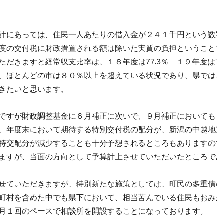
計にあっては、住民一人あたりの借入金が２４１千円という数
度の交付税に財政措置される額は除いた実質の負担ということ
だきますと経常収支比率は、１８年度は77.3％ １９年度は74
、ほとんどの市は８０％以上を超えている状況であり、県では
きたいと思います。
ですが財政調整基金に６月補正に次いで、９月補正においても
、年度末において期待する特別交付税の配分が、新潟の中越地
特交配分が減少することも十分予想されるところもありますの
ますが、当面の方向として予算計上させていただいたところで
せていただきますが、特別新たな施策としては、町民の多重債
町村を含めた中でも県下において、相当苦んでいる住民もおみ
月１回のペースで相談所を開設することになっております。