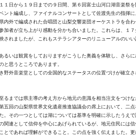
１１日から１９日までの９日間、第６回富士山河口湖音楽祭を
ベント編成し、ファイナルコンサートとして佐渡先生の指揮に
県内外で編成された合唱団と山梨交響楽団オーケストラを合わ
参加者が立ち上がり感動を分かち合いました。これらは、１７
映されましたが、これもステラシアターのリニューアルのいい
あるいは観賞をしておりますがこうした奥義を体験し、さらに
のと思うところであります。
き野外音楽堂としての全国的なステータスの位置づけが確立さ
至るまでは県主導の考え方から地元の意識を相当注文をつけな
第五回の山梨県世界文化遺産推進協議会の席上において、二点
た。その一つとしては湖については基準を明確に示したうえで
の関連として信仰を中心にあげられているが、地元住民には信
ことであれば理解ができること。この点を強く伝えました。更