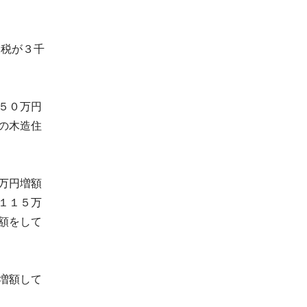
民税が３千
５０万円
の木造住
万円増額
１１５万
額をして
増額して