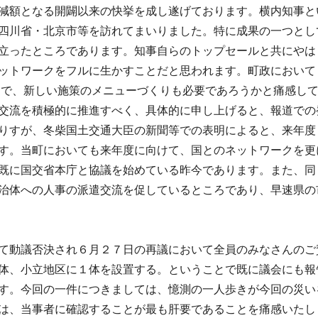
減額となる開闢以来の快挙を成し遂げております。横内知事と
四川省・北京市等を訪れてまいりました。特に成果の一つとし
立ったところであります。知事自らのトップセールと共にやは
ットワークをフルに生かすことだと思われます。町政において
とで、新しい施策のメニューづくりも必要であろうかと痛感し
交流を積極的に推進すべく、具体的に申し上げると、報道での
りすが、冬柴国土交通大臣の新聞等での表明によると、来年度
す。当町においても来年度に向けて、国とのネットワークを更
既に国交省本庁と協議を始めている昨今であります。また、同
治体への人事の派遣交流を促しているところであり、早速県の
て動議否決され６月２７日の再議において全員のみなさんのご
体、小立地区に１体を設置する。ということで既に議会にも報
す。今回の一件につきましては、憶測の一人歩きが今回の災い
は、当事者に確認することが最も肝要であることを痛感いたし