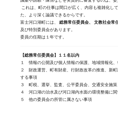
議案や請願・陳情などを実質的に審査するのは、委
これは、町の仕事は間口が広く、内容も複雑化して
た、より深く論議できるからです。
富士河口湖町には、
総務常任委員会、 文教社会常
及び特別委員会があります。
委員の任期は１年です。
【総務常任委員会】１１名以内
１ 情報の公開及び個人情報の保護、地域情報化、
２ 財政運営、町有財産、行財政改革の推進、新町
する事項
３ 町税、選挙、監査、公平委員会、交通安全施策
４ 河口湖の治水及び河口湖内水面の環境整備に関
５ 他の委員会の所管に属さない事項