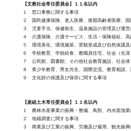
【文教社会常任委員会】１１名以内
１ 窓口事務に関する事項
２ 国民健康保険、老人医療、後期高齢者医療、国
３ 児童手当、保健衛生、温泉施設の管理及び運営
４ 介護保険、介護サービス、生活・保険福祉、高
５ 環境美化、環境施策、景観形成及び自然保護及
６ 学校教育、学校給食、教職員住宅、社会（生涯
７ 公民館、図書館、その他社会教育施設、社会体
８ 青少年教育、男女共生、国際交流、教育相談、
９ 文化財の保護及び保存に関する事項
【産経土木常任委員会】１１名以内
１ 農林水産事業の振興・整備、鳥獣、内水面漁業
２ 地籍調査に関する事項
３ 商業及び工業の振興、労働及び雇用、観光振興