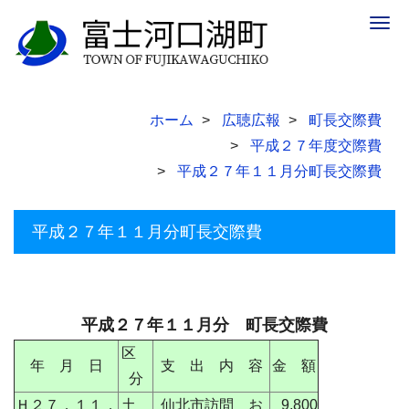
Togg
navig
ホーム
広聴広報
町長交際費
平成２７年度交際費
平成２７年１１月分町長交際費
平成２７年１１月分町長交際費
平成２７年１１月分 町長交際費
区
年 月 日
支 出 内 容
金 額
分
Ｈ２７．１１．
土
仙北市訪問 お
9,800