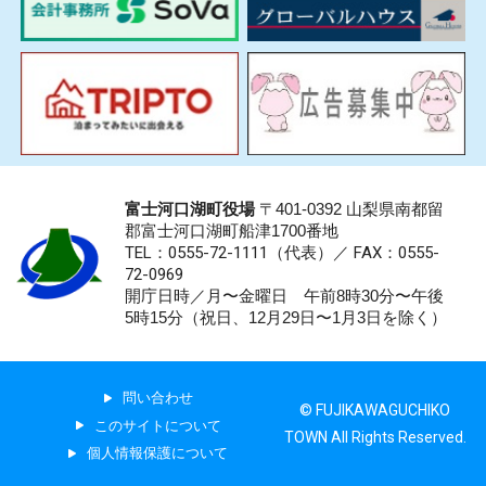
富士河口湖町役場
〒401-0392 山梨県南都留
郡富士河口湖町船津1700番地
TEL：0555-72-1111
（代表）／
FAX：0555-
72-0969
開庁日時／月〜金曜日 午前8時30分〜午後
5時15分（祝日、12月29日〜1月3日を除く）
問い合わせ
© FUJIKAWAGUCHIKO
このサイトについて
TOWN All Rights Reserved.
個人情報保護について