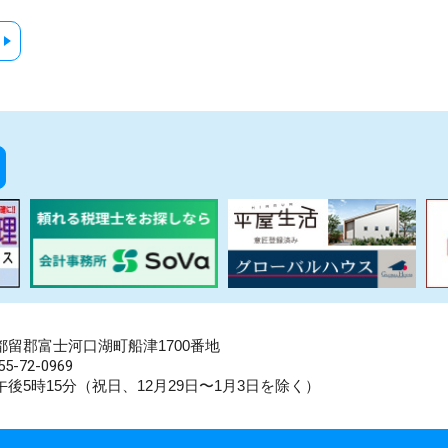
県南都留郡富士河口湖町船津1700番地
5-72-0969
後5時15分（祝日、12月29日〜1月3日を除く）