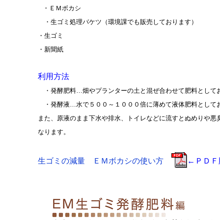
・ＥＭボカシ
・生ゴミ処理バケツ（環境課でも販売しております）
・生ゴミ
・新聞紙
利用方法
・発酵肥料…畑やプランターの土と混ぜ合わせて肥料として
・発酵液…水で５００～１０００倍に薄めて液体肥料として
また、原液のまま下水や排水、トイレなどに流すとぬめりや悪
なります。
生ゴミの減量 ＥＭボカシの使い方
←ＰＤＦ