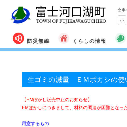
文字
小
くらしの情報
防災無線
生ゴミの減量 ＥＭボカシの使
【EMぼかし販売中止のお知らせ】
EMぼかしにつきまして、材料の調達が困難となっ
用意するもの