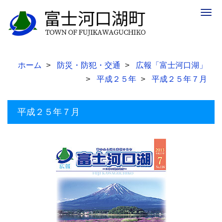
Togg
navig
ホーム
防災・防犯・交通
広報「富士河口湖」
平成２５年
平成２５年７月
平成２５年７月