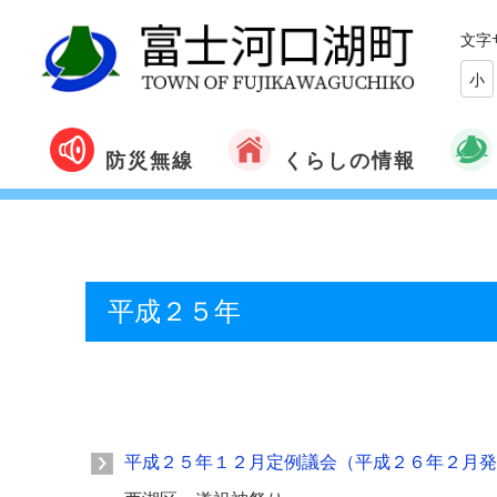
文字
小
くらしの情報
防災無線
平成２５年
平成２５年１２月定例議会（平成２６年２月発