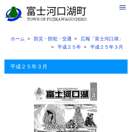
Togg
navig
ホーム
防災・防犯・交通
広報「富士河口湖」
平成２５年
平成２５年３月
平成２５年３月