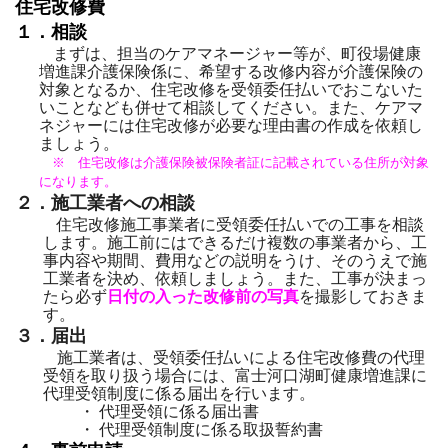
住宅改修費
１．相談
まずは、担当のケアマネージャー等が、町役場健康
増進課介護保険係に、希望する改修内容が介護保険の
対象となるか、住宅改修を受領委任払いでおこないた
いことなども併せて相談してください。また、ケアマ
ネジャーには住宅改修が必要な理由書の作成を依頼し
ましょう。
※ 住宅改修は介護保険被保険者証に記載されている住所が対象
になります。
２．施工業者への相談
住宅改修施工事業者に受領委任払いでの工事を相談
します。施工前にはできるだけ複数の事業者から、工
事内容や期間、費用などの説明をうけ、そのうえで施
工業者を決め、依頼しましょう。また、工事が決まっ
たら必ず
日付の入った改修前の写真
を撮影しておきま
す。
３．届出
施工業者は、受領委任払いによる住宅改修費の代理
受領を取り扱う場合には、富士河口湖町健康増進課に
代理受領制度に係る届出を行います。
・
代理受領に係る届出書
・
代理受領制度に係る取扱誓約書