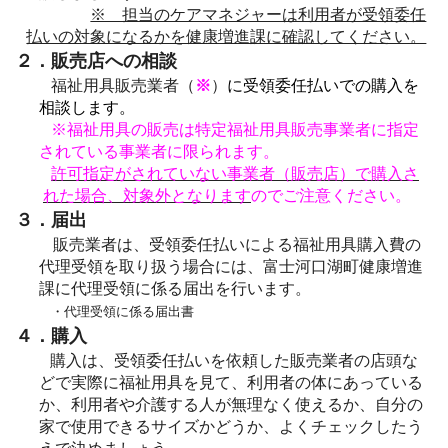
※ 担当のケアマネジャーは利用者が受領委任
払いの対象になるかを健康増進課に確認してください。
２．販売店への相談
福祉用具販売業者（
※
）
に受領委任払いでの購入を
相談します。
※
福祉用具の販売は特定福祉用具販売事業者に指定
されている事業者に限られます。
許可指定がされていない事業者（販売店）で購入さ
れた場合、対象外となります
のでご注意ください。
３．届出
販売業者は、受領委任払いによる福祉用具購入費の
代理受領を取り扱う場合には、富士河口湖町健康増進
課に代理受領に係る届出を行います。
・代理受領に係る届出書
４．購入
購入は、受領委任払いを依頼した販売業者の店頭な
どで実際に福祉用具を見て、利用者の体にあっている
か、利用者や介護する人が無理なく使えるか、自分の
家で使用できるサイズかどうか、よくチェックしたう