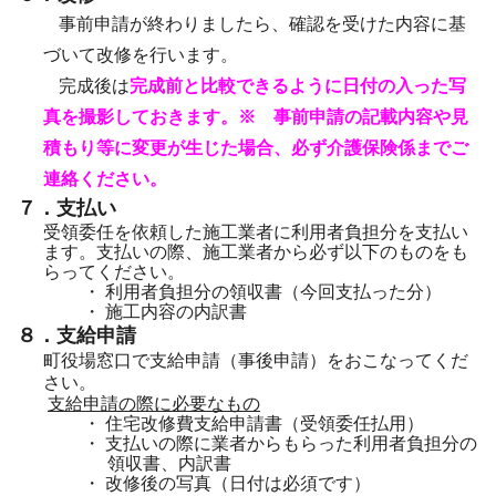
事前申請が終わりましたら、確認を受けた内容に基
づいて改修を行います。
完成後は
完成前と比較できるように日付の入った写
真を撮影しておきます。
※ 事前申請の記載内容や見
積もり等に変更が生じた場合、必ず介護保険係までご
連絡ください。
７．支払い
受領委任を依頼した施工業者に利用者負担分を支払い
ます。支払いの際、施工業者から必ず以下のものをも
らってください。
・
利用者負担分の領収書（今回支払った分）
・
施工内容の内訳書
８．支給申請
町役場窓口で支給申請（事後申請）をおこなってくだ
さい。
支給申請の際に必要なもの
・
住宅改修費支給申請書（受領委任払用）
・
支払いの際に業者からもらった利用者負担分の
領収書、内訳書
・
改修後の写真（日付は必須です）