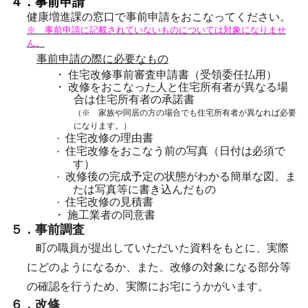
４．事前申請
健康増進課の窓口で事前申請をおこなってください。
※ 事前申請に記載されていないものについては対象になりませ
ん。
事前申請の際に必要なもの
・
住宅改修事前審査申請書（受領委任払用）
・
改修をおこなった人と住宅所有者が異なる場
合は住宅所有者の承諾書
（※ 家族や同居の方の場合でも住宅所有者が異なれば必要
になります。）
住宅改修の理由書
・
住宅改修をおこなう前の写真（日付は必須で
・
す）
改修後の完成予定の状態がわかる簡単な図、ま
・
たは写真等に書き込んだもの
住宅改修の見積書
・
・
施工業者の同意書
５．事前調査
町の職員が提出していただいた資料をもとに、実際
にどのようになるか、また、改修の対象になる部分等
の確認を行うため、実際にお宅にうかがいます。
６．改修