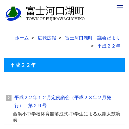
Togg
navig
ホーム
広聴広報
富士河口湖町 議会だより
平成２２年
平成２２年
平成２２年１２月定例議会（平成２３年２月発
行） 第２９号
西浜小中学校体育館落成式-中学生による双龍太鼓演
奏-