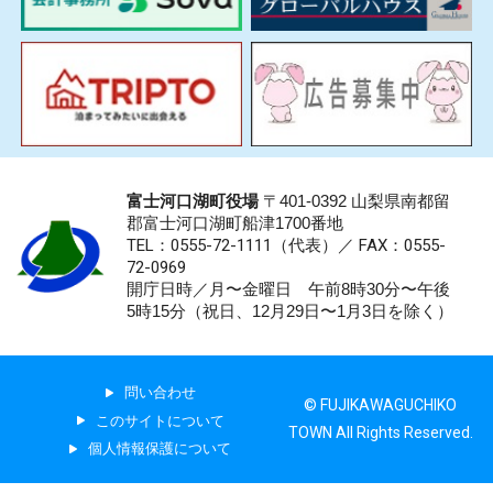
富士河口湖町役場
〒401-0392 山梨県南都留
郡富士河口湖町船津1700番地
TEL：0555-72-1111
（代表）／
FAX：0555-
72-0969
開庁日時／月〜金曜日 午前8時30分〜午後
5時15分（祝日、12月29日〜1月3日を除く）
問い合わせ
© FUJIKAWAGUCHIKO
このサイトについて
TOWN All Rights Reserved.
個人情報保護について